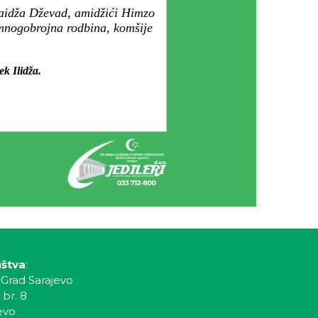
 daidža Dževad, amidžići Himzo
mnogobrojna rodbina, komšije
ek Ilidža.
uštva
:
 Grad Sarajevo
 br. 8
evo