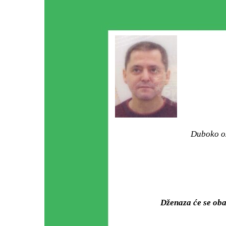
Duboko ož
Dženaza će se oba