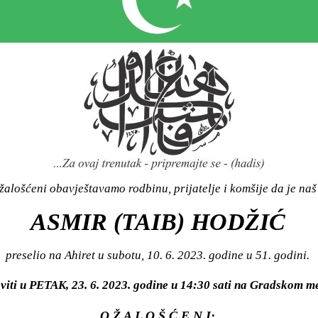
alošćeni obavještavamo rodbinu, prijatelje i komšije da je naš
ASMIR (TAIB) HODŽIĆ
preselio na Ahiret u subotu, 10. 6. 2023. godine u 51. godini.
viti u PETAK, 23. 6. 2023. godine u 14:30 sati na Gradskom
O Ž A L O Š Ć E N I: