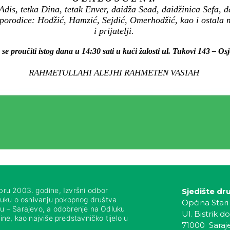
Adis, tetka Dina, tetak Enver, daidža Sead, daidžinica Sefa,
orodice: Hodžić, Hamzić, Sejdić, Omerhodžić, kao i ostala 
i prijatelji.
 se proučiti istog dana u 14:30 sati u kući žalosti ul. Tukovi 143 – Osj
RAHMETULLAHI ALEJHI RAHMETEN VASIAH
bru 2003. godine, Izvršni odbor
Sjedište dr
luku o osnivanju pokopnog društva
Općina Stari
nju – Sarajevo, a odobrenje na Odluku
Ul. Bistrik do
ne, kao najviše predstavničko tijelo u
71000 Saraj