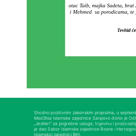
otac Taib, majka Sadeta, brat 
i Mehmed sa porodicama, te p
Tevhid će
Shodno pozitivnim zakonskim propisima, u septem
Medžlisa Islamske zajednice Sarajevo donio je Od
„Jedileri“ za pogrebne usluge, trgovinu i proizvod
je dao Sabor Islamske zajednice Bosne i Hercegovi
Islamskoj zajednici BiH.