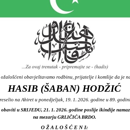
ožalošćeni obavještavamo rodbinu, prijatelje i komšije da je n
HASIB (ŠABAN) HODŽIĆ
reselio na Ahiret u ponedjeljak, 19. 1. 2026. godine u 89. godini
 obaviti u SRIJEDU, 21. 1. 2026. godine poslije ikindije namaz
na mezarju GRLIČIĆA BRDO.
O Ž A L O Š Ć E N I: