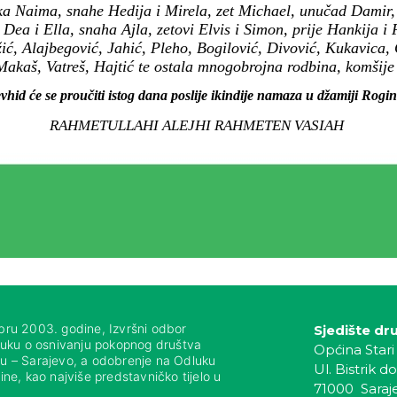
rka Naima, snahe Hedija i Mirela, zet Michael, unučad Damir,
ea i Ella, snaha Ajla, zetovi Elvis i Simon, prije Hankija i F
ć, Alajbegović, Jahić, Pleho, Bogilović, Divović, Kukavica, 
Makaš, Vatreš, Hajtić te ostala mnogobrojna rodbina, komšije i
vhid će se proučiti istog dana poslije ikindije namaza u džamiji Rogin
RAHMETULLAHI ALEJHI RAHMETEN VASIAH
bru 2003. godine, Izvršni odbor
Sjedište dr
luku o osnivanju pokopnog društva
Općina Stari
nju – Sarajevo, a odobrenje na Odluku
Ul. Bistrik do
ne, kao najviše predstavničko tijelo u
71000 Saraj