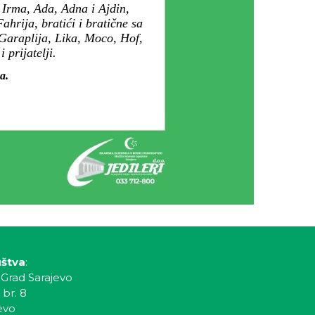
 Irma, Ada, Adna i Ajdin,
ahrija, bratići i bratične sa
Garaplija, Lika, Moco, Hof,
 prijatelji.
a.
uštva
:
 Grad Sarajevo
 br. 8
evo