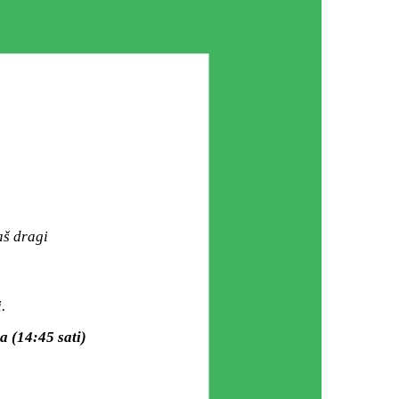
aš dragi
.
a (14:45 sati)