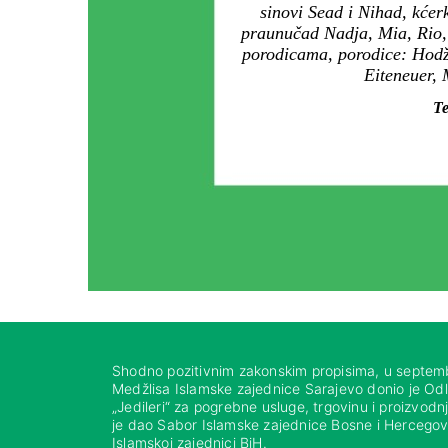
sinovi Sead i Nihad, kće
praunučad Nadja, Mia, Rio, D
porodicama, porodice: Hodži
Eiteneuer, 
Te
Shodno pozitivnim zakonskim propisima, u septem
Medžlisa Islamske zajednice Sarajevo donio je Od
„Jedileri“ za pogrebne usluge, trgovinu i proizvod
je dao Sabor Islamske zajednice Bosne i Hercegovi
Islamskoj zajednici BiH.