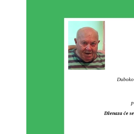
Duboko 
p
Dženaza će se