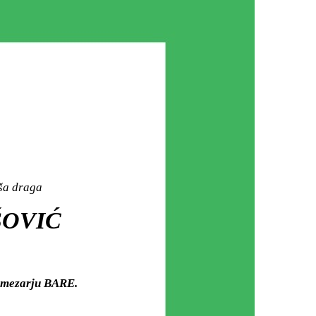
aša draga
ŠOVIĆ
m mezarju BARE.