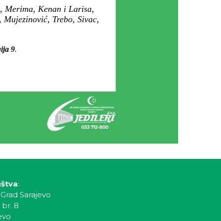
a, Merima, Kenan i Larisa,
 Mujezinović, Trebo, Sivac,
ija 9
.
uštva
:
 Grad Sarajevo
 br. 8
evo