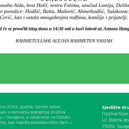
snaha Aida, brat Halil, sestra Fatima, unučad Lamija, Delil
te porodice: Hodžić, Balta, Mašović, Ahmethodžić, Salakovac,
Cerić, kao i ostala mnogobrojna rodbina, komšije i prijatelji.
d će se proučiti istog dana u 14:30 sati u kući žalosti ul. Antuna Hang
RAHMETULLAHI ALEJHA RAHMETEN VASIAH
bru 2003. godine, Izvršni odbor
Sjedište dr
luku o osnivanju pokopnog društva
Općina Stari
nju – Sarajevo, a odobrenje na Odluku
Ul. Bistrik do
ne, kao najviše predstavničko tijelo u
71000 Saraj