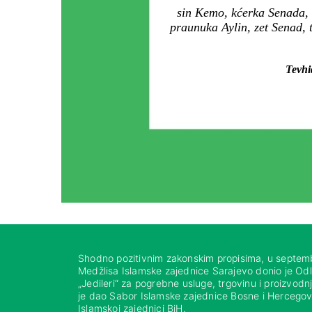
sin Kemo, kćerka Senada, 
praunuka Aylin, zet Senad, 
Tevhi
Shodno pozitivnim zakonskim propisima, u septem
Medžlisa Islamske zajednice Sarajevo donio je Od
„Jedileri“ za pogrebne usluge, trgovinu i proizvod
je dao Sabor Islamske zajednice Bosne i Hercegovi
Islamskoj zajednici BiH.