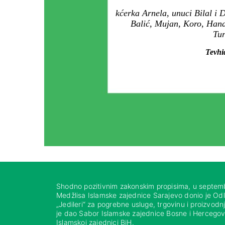
kćerka Arnela, unuci Bilal i
Balić, Mujan, Koro, Hand
Tur
Tevhid
Shodno pozitivnim zakonskim propisima, u septem
Medžlisa Islamske zajednice Sarajevo donio je Od
„Jedileri“ za pogrebne usluge, trgovinu i proizvod
je dao Sabor Islamske zajednice Bosne i Hercegovi
Islamskoj zajednici BiH.