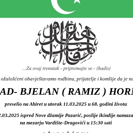
ožalošćeni obavještavamo rodbinu, prijatelje i komšije da je n
AD- BJELAN ( RAMIZ ) HO
preselio na Ahiret u utorak 11.03.2025 u 68. godini života
.03.2025 ispred Nove džamije Pazarić, poslije ikindije namaza, 
na mezarju Vardište-Dragovići u 15:30 sati