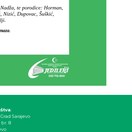
i Nadža, te porodice: Horman,
, Nizić, Dupovac, Šuškić,
ji.
amaza
.
uštva
:
 Grad Sarajevo
 br. 8
evo