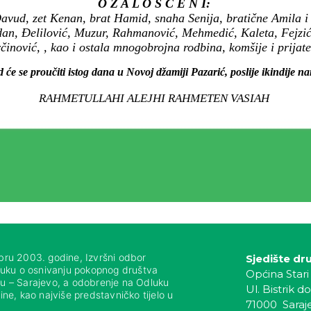
O Ž A L O Š Ć E N I:
 Davud, zet Kenan, brat Hamid, snaha Senija, bratične Amila 
an, Đelilović, Muzur, Rahmanović, Mehmedić, Kaleta, Fejzić
činović, , kao i ostala mnogobrojna rodbina, komšije i prijatel
 će se proučiti istog dana u Novoj džamiji Pazarić, poslije ikindije n
RAHMETULLAHI ALEJHI RAHMETEN VASIAH
bru 2003. godine, Izvršni odbor
Sjedište dr
luku o osnivanju pokopnog društva
Općina Stari
nju – Sarajevo, a odobrenje na Odluku
Ul. Bistrik do
ne, kao najviše predstavničko tijelo u
71000 Saraj