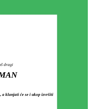
aš dragi
RMAN
a klanjati će se i ukop izvršiti