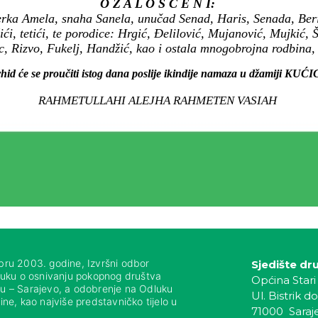
O Ž A L O Š Ć E N I:
erka Amela, snaha Sanela, unučad Senad, Haris, Senada, Beri
ići, tetići, te porodice: Hrgić, Đelilović, Mujanović, Mujkić, 
 Rizvo, Fukelj, Handžić, kao i ostala mnogobrojna rodbina, ko
hid će se proučiti istog dana poslije ikindije namaza u džamiji KUĆI
RAHMETULLAHI ALEJHA RAHMETEN VASIAH
bru 2003. godine, Izvršni odbor
Sjedište dr
luku o osnivanju pokopnog društva
Općina Stari
nju – Sarajevo, a odobrenje na Odluku
Ul. Bistrik do
ne, kao najviše predstavničko tijelo u
71000 Saraj