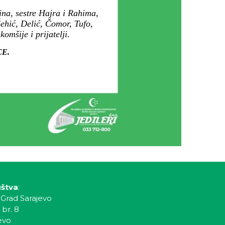
na, sestre Hajra i Rahima,
Šehić, Delić, Čomor, Tufo,
mšije i prijatelji.
CE.
uštva
:
 Grad Sarajevo
 br. 8
evo