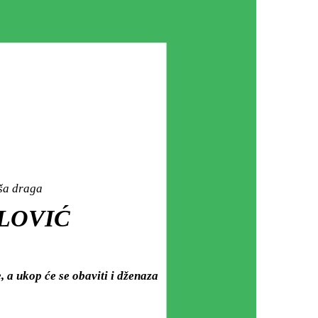
aša draga
ILOVIĆ
 a ukop će se obaviti i dženaza