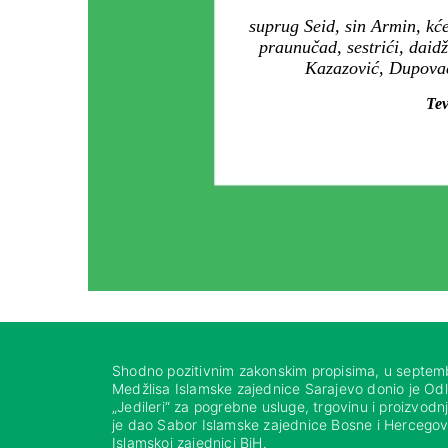
suprug Seid, sin Armin, kć
praunučad, sestrići, daidž
Kazazović, Dupovac,
Tev
Shodno pozitivnim zakonskim propisima, u septem
Medžlisa Islamske zajednice Sarajevo donio je Od
„Jedileri“ za pogrebne usluge, trgovinu i proizvod
je dao Sabor Islamske zajednice Bosne i Hercegovi
Islamskoj zajednici BiH.