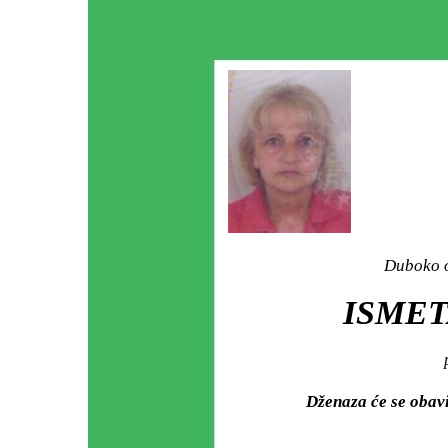
Duboko o
ISMET
Dženaza će se obav