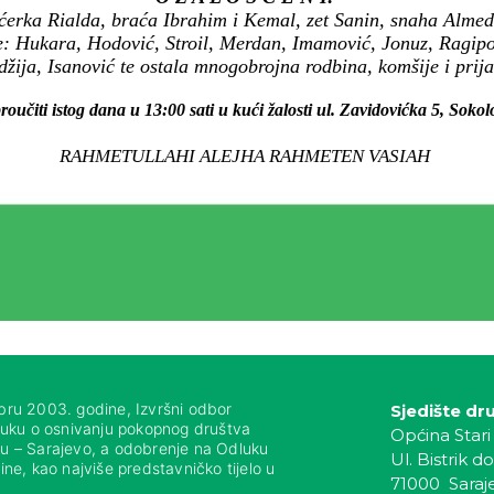
kćerka Rialda, braća Ibrahim i Kemal, zet Sanin, snaha Alme
e: Hukara, Hodović, Stroil, Merdan, Imamović, Jonuz, Ragipo
žija, Isanović te ostala mnogobrojna rodbina, komšije i prijat
roučiti istog dana u 13:00 sati u kući žalosti ul. Zavidovićka 5, Sokol
RAHMETULLAHI ALEJHA RAHMETEN VASIAH
bru 2003. godine, Izvršni odbor
Sjedište dr
luku o osnivanju pokopnog društva
Općina Stari
nju – Sarajevo, a odobrenje na Odluku
Ul. Bistrik do
ne, kao najviše predstavničko tijelo u
71000 Saraj