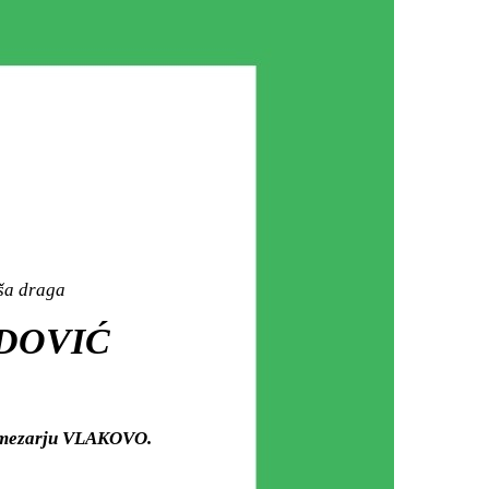
aša draga
ODOVIĆ
m mezarju VLAKOVO.