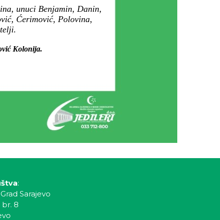
dina, unuci Benjamin, Danin,
vić, Ćerimović, Polovina,
elji.
ović Kolonija.
uštva
:
 Grad Sarajevo
 br. 8
evo