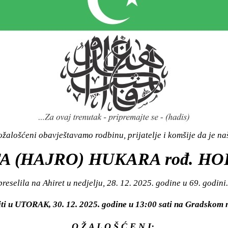
žalošćeni obavještavamo rodbinu, prijatelje i komšije da je n
A (HAJRO) HUKARA rođ. H
preselila na Ahiret u nedjelju, 28. 12. 2025. godine u 69. godini.
iti u UTORAK, 30. 12. 2025. godine u 13:00 sati na Gradsko
O Ž A L O Š Ć E N I: