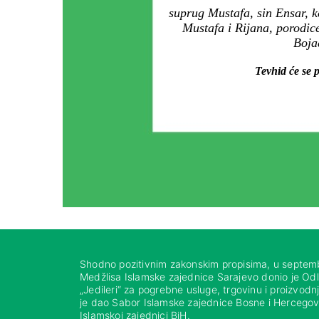
suprug Mustafa, sin Ensar, 
Mustafa i Rijana, porodic
Bojad
Tevhid će se p
Shodno pozitivnim zakonskim propisima, u septem
Medžlisa Islamske zajednice Sarajevo donio je Od
„Jedileri“ za pogrebne usluge, trgovinu i proizvod
je dao Sabor Islamske zajednice Bosne i Hercegovi
Islamskoj zajednici BiH.