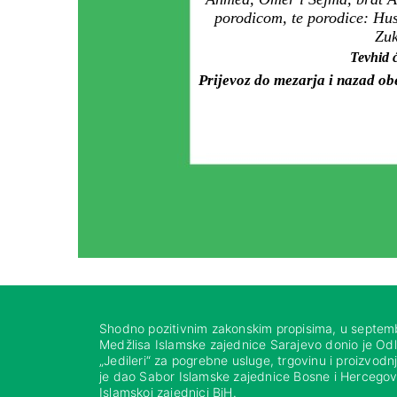
porodicom, te porodice: Hu
Zuk
Tevhid ć
Prijevoz do mezarja i nazad ob
Shodno pozitivnim zakonskim propisima, u septem
Medžlisa Islamske zajednice Sarajevo donio je Od
„Jedileri“ za pogrebne usluge, trgovinu i proizvod
je dao Sabor Islamske zajednice Bosne i Hercegovi
Islamskoj zajednici BiH.