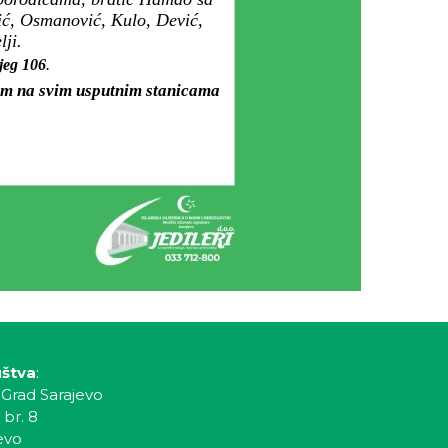
ić, Osmanović, Kulo, Dević,
ji.
ijeg 106
.
jem na svim usputnim stanicama
uštva
:
 Grad Sarajevo
 br. 8
evo