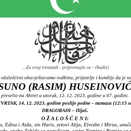
ožalošćeni obavještavamo rodbinu, prijatelje i komšije da je n
SUNO (RASIM) HUSEINOVI
preselio na Ahiret u utorak, 12. 12. 2023. godine u 67. godini.
TVRTAK, 14. 12. 2023. godine poslije podne – namaza (12:15 
DRAGORADI – Ilijaš.
O Ž A L O Š Ć E N I:
 Edisa i Aida, sin Haris, zetovi Alija, Elvedin i Mirza, unuč
vdo, snaha Zahida sa porodicom, sestre Namira i Ramiza sa