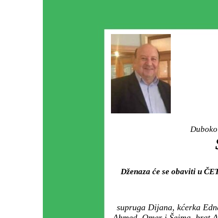
Duboko 
Dženaza će se obaviti u ČE
supruga Dijana, kćerka Edna,
Ahmed, Omer i Šejma, brat A