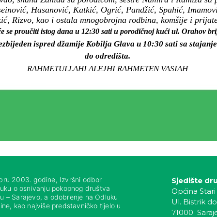
seinović, Hasanović, Katkić, Ogrić, Pandžić, Spahić, Imamov
ić, Rizvo, kao i ostala mnogobrojna rodbina, komšije i prijatel
e se proučiti istog dana u 12:30 sati u porodičnoj kući ul. Orahov br
ezbijeđen ispred džamije Kobilja Glava u 10:30 sati sa stajan
do odredišta.
RAHMETULLAHI ALEJHI RAHMETEN VASIAH
bru 2003. godine, Izvršni odbor
Sjedište dr
luku o osnivanju pokopnog društva
Općina Stari
nju – Sarajevo, a odobrenje na Odluku
Ul. Bistrik do
ne, kao najviše predstavničko tijelo u
71000 Saraj