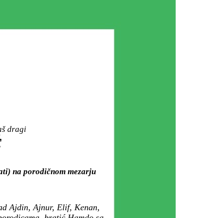
aš dragi
Ć
sati) na porodičnom mezarju
ad Ajdin, Ajnur, Elif, Kenan,
 porodicama, bratić Hamdo sa