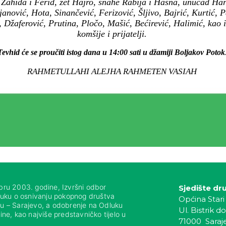
Zahida i Ferid, zet Hajro, snahe Rabija i Hasna, unučad Har
janović, Hota, Sinančević, Ferizović, Šljivo, Bajrić, Kurtić, P
 Džaferović, Prutina, Pločo, Mašić, Bećirević, Halimić, kao 
komšije i prijatelji.
Tevhid će se proučiti istog dana u 14:00 sati u džamiji Boljakov Potok
RAHMETULLAHI ALEJHA RAHMETEN VASIAH
bru 2003. godine, Izvršni odbor
Sjedište dr
luku o osnivanju pokopnog društva
Općina Stari
nju – Sarajevo, a odobrenje na Odluku
Ul. Bistrik do
ne, kao najviše predstavničko tijelo u
71000 Saraj