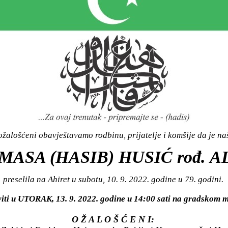
žalošćeni obavještavamo rodbinu, prijatelje i komšije da je n
MASA (HASIB) HUSIĆ rođ. A
preselila na Ahiret u subotu, 10. 9. 2022. godine u 79. godini.
viti u UTORAK, 13. 9. 2022. godine u 14:00 sati na gradsko
O Ž A L O Š Ć E N I: