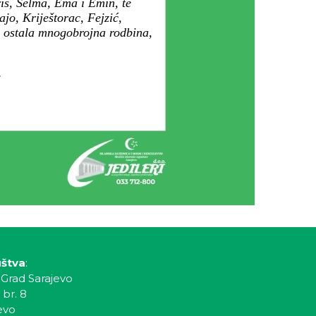
is, Selma, Ema i Emin, te
ajo, Kriještorac, Fejzić,
i ostala mnogobrojna rodbina,
.
uštva
:
 Grad Sarajevo
 br. 8
evo