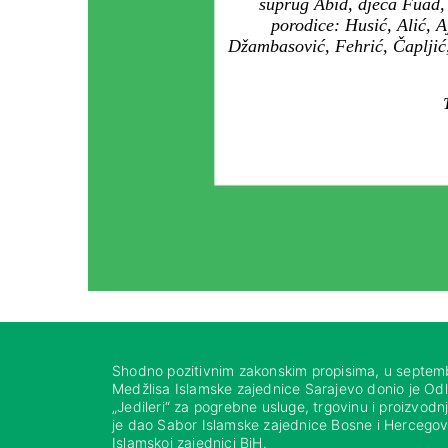
suprug Abid, djeca Fuad, 
porodice: Husić, Alić, A
Džambasović, Fehrić, Čapljić,
Shodno pozitivnim zakonskim propisima, u septem
Medžlisa Islamske zajednice Sarajevo donio je Od
„Jedileri“ za pogrebne usluge, trgovinu i proizvod
je dao Sabor Islamske zajednice Bosne i Hercegovi
Islamskoj zajednici BiH.