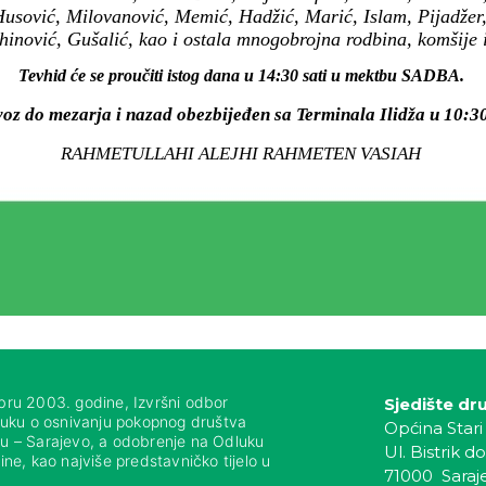
Husović, Milovanović, Memić, Hadžić, Marić, Islam, Pijadžer,
hinović, Gušalić, kao i ostala mnogobrojna rodbina, komšije i 
Tevhid će se proučiti istog dana u 14:30 sati u mektbu SADBA.
voz do mezarja i nazad obezbijeđen sa Terminala Ilidža u 10:30
RAHMETULLAHI ALEJHI RAHMETEN VASIAH
bru 2003. godine, Izvršni odbor
Sjedište dr
luku o osnivanju pokopnog društva
Općina Stari
nju – Sarajevo, a odobrenje na Odluku
Ul. Bistrik do
ne, kao najviše predstavničko tijelo u
71000 Saraj