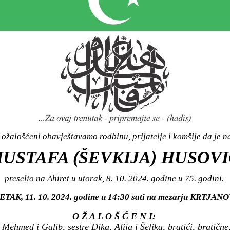
ožalošćeni obavještavamo rodbinu, prijatelje i komšije da je n
USTAFA (ŠEVKIJA) HUSOV
preselio na Ahiret u utorak, 8. 10. 2024. godine u 75. godini.
 PETAK, 11. 10. 2024. godine u 14:30 sati na mezarju KRTJAN
O Ž A L O Š Ć E N I:
Mehmed i Galib, sestre Dika, Alija i Šefika, bratići, bratične,