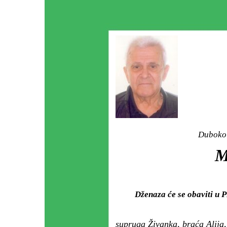
Duboko 
M
Dženaza će se obaviti u
supruga Živanka, braća Alija, 