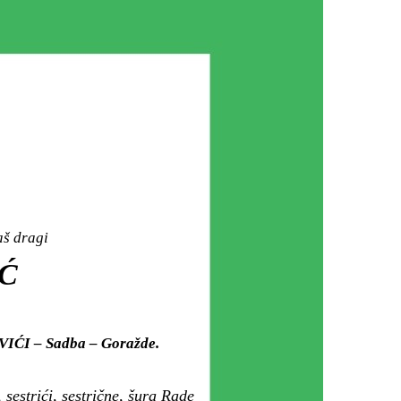
aš dragi
IĆ
OVIĆI – Sadba – Goražde.
 sestrići, sestrične, šura Rade