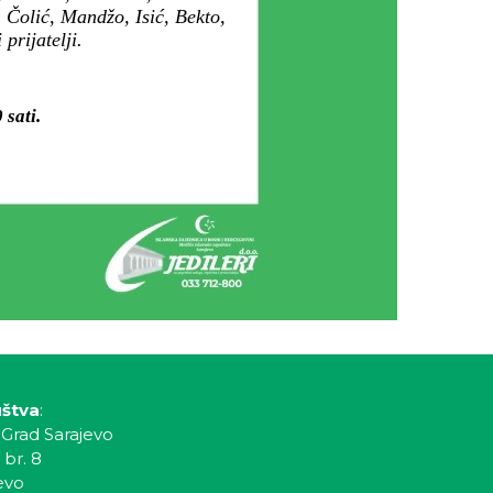
 Čolić, Mandžo, Isić, Bekto,
prijatelji.
 sati.
uštva
:
 Grad Sarajevo
 br. 8
evo