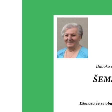
Duboko o
ŠEMS
Dženaza će se oba