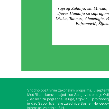
suprug Zuhdija, sin Mirsad,
djever Hamdija sa suprugom Si
Džaka, Tahmaz, Ahmetagić, Ba
Bajramović, Šljuka
Shodno pozitivnim zakonskim propisima, u septem
Medžlisa Islamske zajednice Sarajevo donio je Od
„Jedileri“ za pogrebne usluge, trgovinu i proizvod
je dao Sabor Islamske zajednice Bosne i Hercegovi
Islamskoj zajednici BiH.