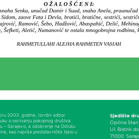
O Ž A L O Š Ć E N I:
 snaha Senka, unučad Damir i Suad, snaha Anela, praunučad A
dom, zaove Fata i Devla, bratići, bratične, sestrići, sestričn
jrović, Ramović, Šebo, Hadžović, Abaspahić, Delić, Mehinag
, Šefketi, Aletić, Numanović te ostala mnogobrojna rodbina, ko
RAHMETULLAHI ALEJHA RAHMETEN VASIAH
bru 2003. godine, Izvršni odbor
Sjedište dr
luku o osnivanju pokopnog društva
Općina Stari
nju – Sarajevo, a odobrenje na Odluku
Ul. Bistrik do
ne, kao najviše predstavničko tijelo u
71000 Saraj