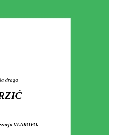
aša draga
RZIĆ
 mezarju VLAKOVO.