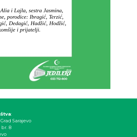
lia i Lajla, sestra Jasmina,
e, porodice: Ibragić, Terzić,
ić, Dedagić, Hadžić, Hodžić,
mšije i prijatelji.
uštva
:
 Grad Sarajevo
 br. 8
evo