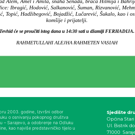
d Alem, Amel i Amila, snaha Senada, braća Hilmija i Bahrija,
odice: Ibragić, Hodović, Salkanović, Šuman, Rizvanović, Mehm
ić, Topić, Hadžibegović, Bojadžić, Lučarević, Šukalo, kao i 
komšije i prijatelji.
Tevhid će se proučiti istog dana u 14:30 sati u džamiji FERHADIJA.
RAHMETULLAHI ALEJHA RAHMETEN VASIAH
bru 2003. godine, Izvršni odbor
Sjedište dr
luku o osnivanju pokopnog društva
Općina Stari
nju – Sarajevo, a odobrenje na Odluku
Ul. Bistrik do
ne, kao najviše predstavničko tijelo u
71000 Saraj