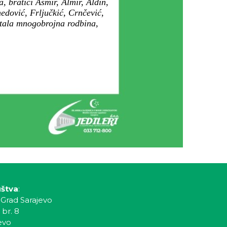
 bratići Asmir, Almir, Aldin,
edović, Frljučkić, Crnčević,
ostala mnogobrojna rodbina,
uštva
:
 Grad Sarajevo
 br. 8
evo