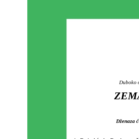
Duboko o
ZEMA
Dženaza ć