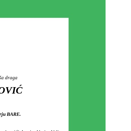
aša draga
DOVIĆ
arju BARE.