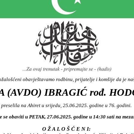
žalošćeni obavještavamo rodbinu, prijatelje i komšije da je n
 (AVDO) IBRAGIĆ rođ. HO
preselila na Ahiret u srijedu, 25.06.2025. godine u 76. godini.
e se obaviti u PETAK, 27.06.2025. godine u 14:30 sati na mez
O Ž A L O Š Ć E N I: