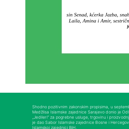
sin Senad, kćerka Jazba, snah
Laila, Amina i Amir, sestričn
K
Shodno pozitivnim zakonskim propisima, u septem
Medžlisa Islamske zajednice Sarajevo donio je Od
„Jedileri“ za pogrebne usluge, trgovinu i proizvod
je dao Sabor Islamske zajednice Bosne i Hercegovi
Islamskoj zajednici BiH.