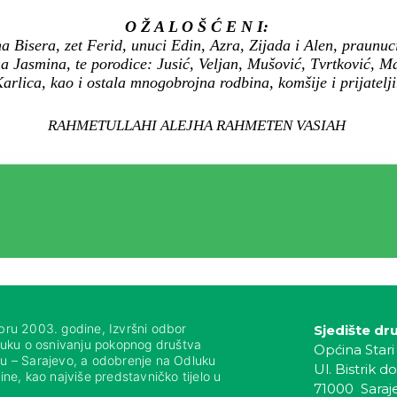
O Ž A L O Š Ć E N I:
a Bisera, zet Ferid, unuci Edin, Azra, Zijada i Alen, praunuci
a Jasmina, te porodice: Jusić, Veljan, Mušović, Tvrtković, Mak
arlica, kao i ostala mnogobrojna rodbina, komšije i prijatelji
RAHMETULLAHI ALEJHA RAHMETEN VASIAH
bru 2003. godine, Izvršni odbor
Sjedište dr
luku o osnivanju pokopnog društva
Općina Stari
nju – Sarajevo, a odobrenje na Odluku
Ul. Bistrik do
ne, kao najviše predstavničko tijelo u
71000 Saraj