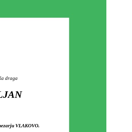
aša draga
ELJAN
m mezarju VLAKOVO.