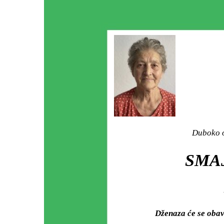
Duboko o
SMAJ
Dženaza će se oba