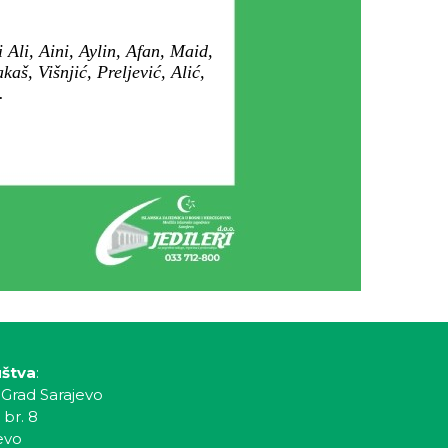
 Ali, Aini, Aylin, Afan, Maid,
aš, Višnjić, Preljević, Alić,
.
uštva
:
 Grad Sarajevo
 br. 8
evo