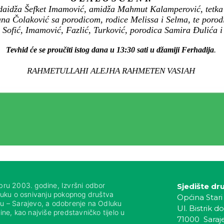
 daidža Šefket Imamović, amidža Mahmut Kalamperović, tetka 
na Čolaković sa porodicom, rodice Melissa i Selma, te porodi
 Sofić, Imamović, Fazlić, Turković, porodica Samira Đulića 
Tevhid će se proučiti istog dana u 13:30 sati u džamiji Ferhadija
.
RAHMETULLAHI ALEJHA RAHMETEN VASIAH
bru 2003. godine, Izvršni odbor
Sjedište dr
luku o osnivanju pokopnog društva
Općina Stari
nju – Sarajevo, a odobrenje na Odluku
Ul. Bistrik do
ne, kao najviše predstavničko tijelo u
71000 Saraj