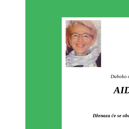
Duboko o
AI
Dženaza će se ob