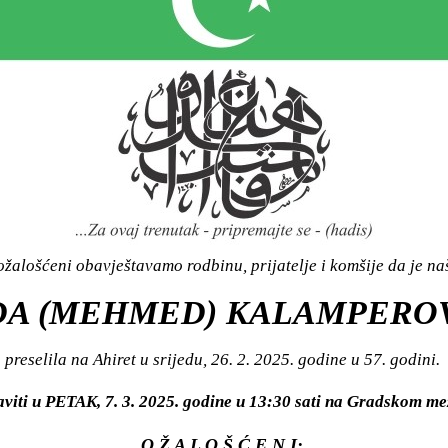
žalošćeni obavještavamo rodbinu, prijatelje i komšije da je n
DA (MEHMED) KALAMPERO
preselila na Ahiret u srijedu, 26. 2. 2025. godine u 57. godini.
aviti u PETAK, 7. 3. 2025. godine u 13:30 sati na Gradskom 
O Ž A L O Š Ć E N I: