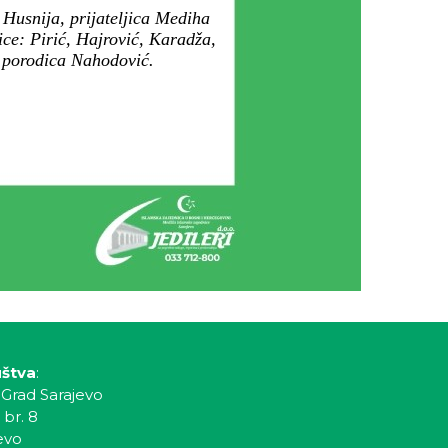
Husnija, prijateljica Mediha
ce: Pirić, Hajrović, Karadža,
i porodica Nahodović.
uštva
:
 Grad Sarajevo
 br. 8
evo