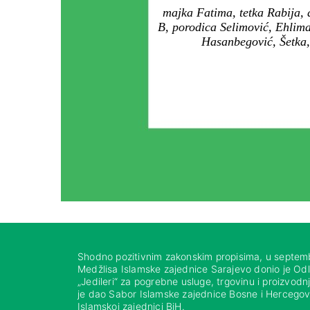
majka Fatima, tetka Rabija,
B, porodica Selimović, Ehlima
Hasanbegović, Šetka,
Shodno pozitivnim zakonskim propisima, u septem
Medžlisa Islamske zajednice Sarajevo donio je Od
„Jedileri“ za pogrebne usluge, trgovinu i proizvod
je dao Sabor Islamske zajednice Bosne i Hercegovi
Islamskoj zajednici BiH.