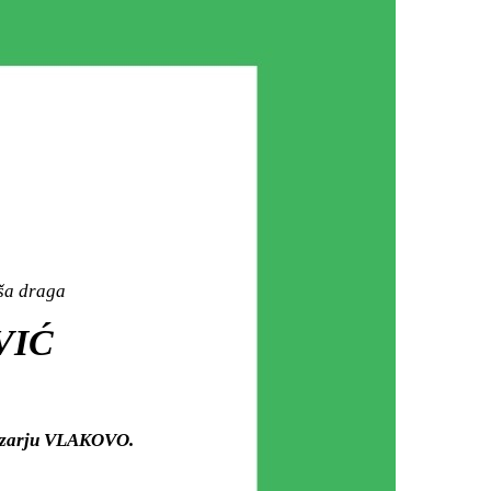
aša draga
VIĆ
mezarju VLAKOVO.