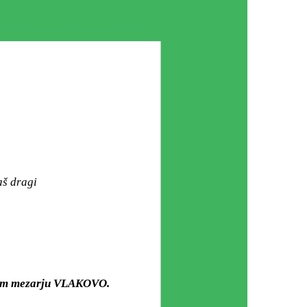
aš dragi
skom mezarju VLAKOVO.