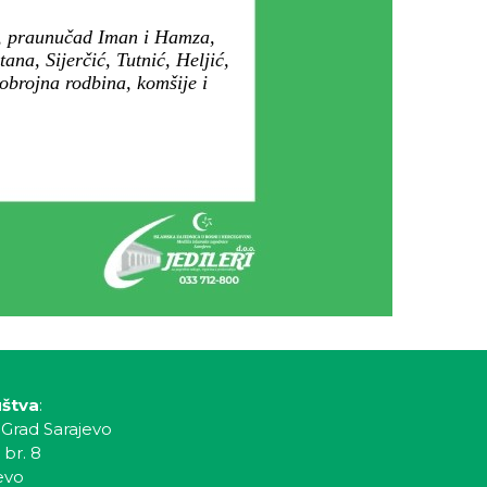
a, praunučad Iman i Hamza,
ana, Sijerčić, Tutnić, Heljić,
obrojna rodbina, komšije i
uštva
:
 Grad Sarajevo
 br. 8
evo