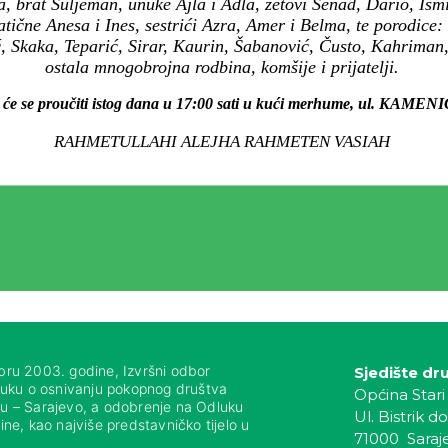
 brat Suljeman, unuke Ajla i Adla, zetovi Senad, Dario, Ismi
tične Anesa i Ines, sestrići Azra, Amer i Belma, te porodice:
 Skaka, Teparić, Sirar, Kaurin, Šabanović, Čusto, Kahriman,
ostala mnogobrojna rodbina, komšije i prijatelji.
 će se proučiti istog dana u 17:00 sati u kući merhume, ul. KAMEN
RAHMETULLAHI ALEJHA RAHMETEN VASIAH
bru 2003. godine, Izvršni odbor
Sjedište dr
luku o osnivanju pokopnog društva
Općina Stari
nju – Sarajevo, a odobrenje na Odluku
Ul. Bistrik do
ne, kao najviše predstavničko tijelo u
71000 Saraj