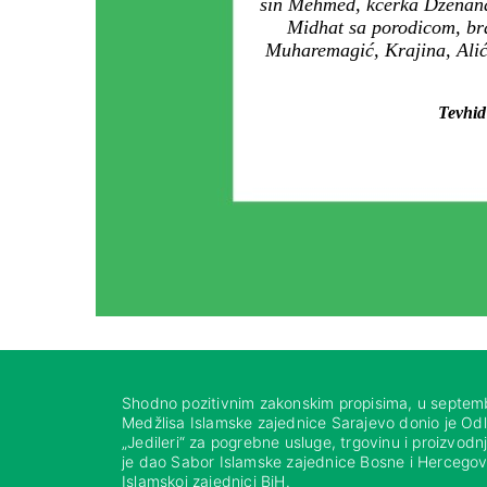
sin Mehmed, kćerka Dženana,
Midhat sa porodicom, bra
Muharemagić, Krajina, Alić,
Tevhid
Shodno pozitivnim zakonskim propisima, u septem
Medžlisa Islamske zajednice Sarajevo donio je Od
„Jedileri“ za pogrebne usluge, trgovinu i proizvod
je dao Sabor Islamske zajednice Bosne i Hercegovi
Islamskoj zajednici BiH.