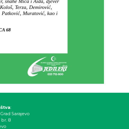
r, snahe Mica i Aida, djever
 Kološ, Terza, Demirović,
 Patković, Muratović, kao i
ICA 68
uštva
:
 Grad Sarajevo
 br. 8
evo