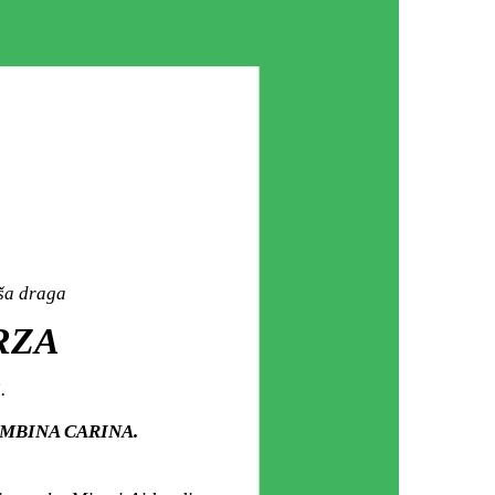
aša draga
RZA
.
 HAMBINA CARINA.