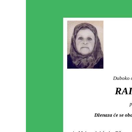
Duboko o
RAI
p
Dženaza će se ob