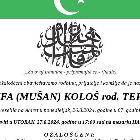
žalošćeni obavještavamo rodbinu, prijatelje i komšije da je n
FA (MUŠAN) KOLOŠ rođ. TE
reselila na Ahiret u ponedjeljak, 26.8.2024. godine u 87. godini
aviti u UTORAK, 27.8.2024. godine u 17:00 sati na mezarju
O Ž A L O Š Ć E N I: