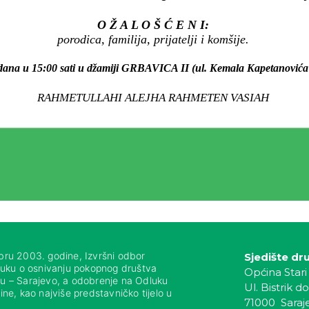
O Ž A L O Š Ć E N I:
porodica, familija, prijatelji i komšije.
g dana u 15:00 sati u džamiji GRBAVICA II (ul. Kemala Kapetanovića 
RAHMETULLAHI ALEJHA RAHMETEN VASIAH
bru 2003. godine, Izvršni odbor
Sjedište dr
luku o osnivanju pokopnog društva
Općina Stari
nju – Sarajevo, a odobrenje na Odluku
Ul. Bistrik do
ne, kao najviše predstavničko tijelo u
71000 Saraj