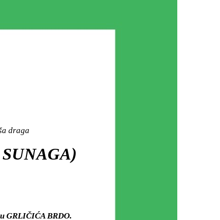
aša draga
 SUNAGA)
arju GRLIČIĆA BRDO.