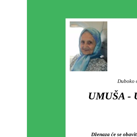
Duboko o
UMUŠA -
Dženaza će se obav