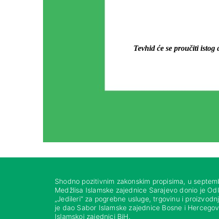
Tevhid će se proučiti isto
Shodno pozitivnim zakonskim propisima, u septem
Medžlisa Islamske zajednice Sarajevo donio je Od
„Jedileri“ za pogrebne usluge, trgovinu i proizvod
je dao Sabor Islamske zajednice Bosne i Hercegovi
Islamskoj zajednici BiH.