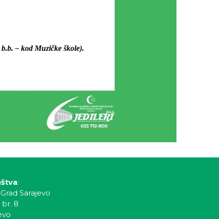
b.b. – kod Muzičke škole).
uštva
:
 Grad Sarajevo
 br. 8
evo