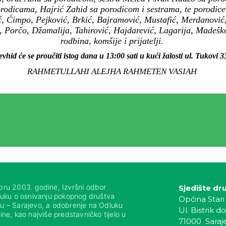
rodicama, Hajrić Zahid sa porodicom i sestrama, te porodice
, Ćimpo, Pejković, Brkić, Bajramović, Mustafić, Merdanović,
, Porčo, Džamalija, Tahirović, Hajdarević, Lagarija, Madešk
rodbina, komšije i prijatelji.
evhid će se proučiti istog dana u 13:00 sati u kući žalosti ul. Tukovi 3
RAHMETULLAHI ALEJHA RAHMETEN VASIAH
bru 2003. godine, Izvršni odbor
Sjedište dr
luku o osnivanju pokopnog društva
Općina Stari
nju – Sarajevo, a odobrenje na Odluku
Ul. Bistrik do
ne, kao najviše predstavničko tijelo u
71000 Saraj