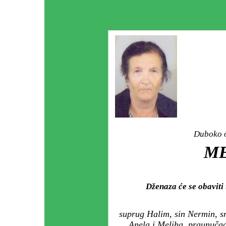
Duboko o
ME
Dženaza će se obavit
suprug Halim, sin Nermin, s
Anela i Meliha, praunučad