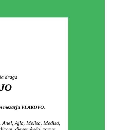
aša draga
EJO
kom mezarju VLAKOVO.
 Anel, Ajla, Melisa, Medisa,
dicom, djever Avdo, zaove