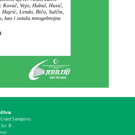
: Kovač, Vejo, Habul, Husić,
 Hajrić, Lendo, Bičo, Salčin,
o, kao i ostala mnogobrojna
3
.
uštva
:
 Grad Sarajevo
 br. 8
evo