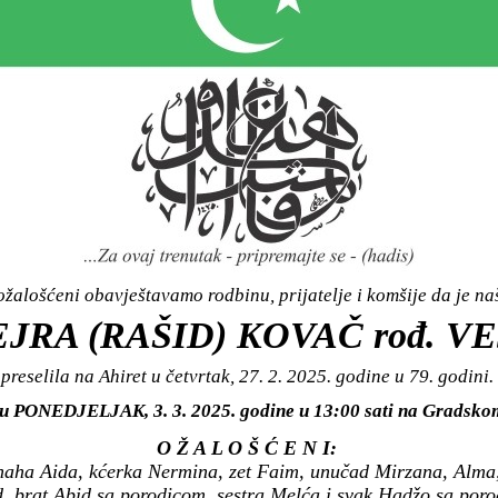
žalošćeni obavještavamo rodbinu, prijatelje i komšije da je n
JRA (RAŠID) KOVAČ rođ. V
preselila na Ahiret u četvrtak, 27. 2. 2025. godine u 79. godini.
i u PONEDJELJAK, 3. 3. 2025. godine u 13:00 sati na Grads
O Ž A L O Š Ć E N I:
naha Aida, kćerka Nermina, zet Faim, unučad Mirzana, Alma,
, brat Abid sa porodicom, sestra Melća i svak Hadžo sa poro