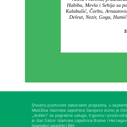
Habiba, Mevla i Sehija sa po
Kalabušić, Čorbo, Arnautović
Deleut, Nezir, Goga, Humić
T
Shodno pozitivnim zakonskim propisima, u septem
Medžlisa Islamske zajednice Sarajevo donio je Od
„Jedileri“ za pogrebne usluge, trgovinu i proizvod
je dao Sabor Islamske zajednice Bosne i Hercegovi
Islamskoj zajednici BiH.