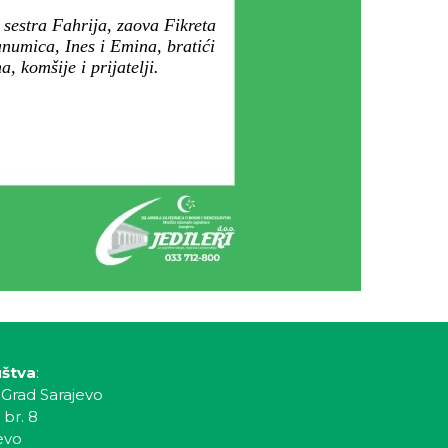
sestra Fahrija, zaova Fikreta
anumica, Ines i Emina, bratići
, komšije i prijatelji.
uštva
:
 Grad Sarajevo
 br. 8
evo