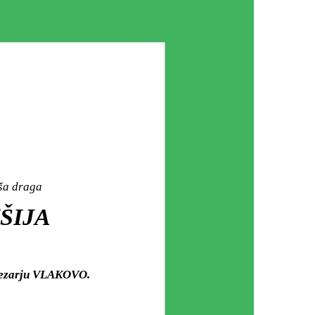
aša draga
IŠIJA
 mezarju VLAKOVO.