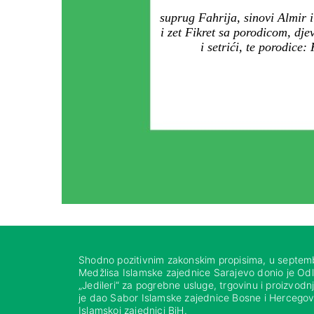
suprug Fahrija, sinovi Almir 
i zet Fikret sa porodicom, dje
i setrići, te porodice:
Shodno pozitivnim zakonskim propisima, u septem
Medžlisa Islamske zajednice Sarajevo donio je Od
„Jedileri“ za pogrebne usluge, trgovinu i proizvod
je dao Sabor Islamske zajednice Bosne i Hercegovi
Islamskoj zajednici BiH.