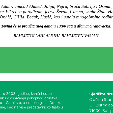
i Admir, unučad Ahmed, Jahja, Nejra, braća Sabrija i Osman, 
ver Fikret sa porodicom, jetrve Ševala i Jasna, snahe Šida, H
 Krehić, Čišija, Bećak, Hasić, kao i ostala mnogobrojna rodbina
Tevhid će se proučiti istog dana u 13:00 sati u džamiji Orahovačka
.
RAHMETULLAHI ALEJHA RAHMETEN VASIAH
bru 2003. godine, Izvršni odbor
Sjedište dr
luku o osnivanju pokopnog društva
Općina Stari
nju – Sarajevo, a odobrenje na Odluku
Ul. Bistrik do
ne, kao najviše predstavničko tijelo u
71000 Saraj