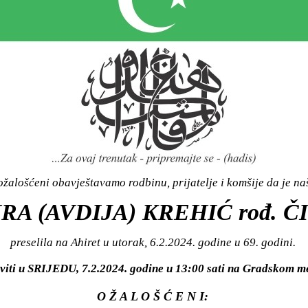
žalošćeni obavještavamo rodbinu, prijatelje i komšije da je n
RA (AVDIJA) KREHIĆ rođ. Č
preselila na Ahiret u utorak, 6.2.2024. godine u 69. godini.
aviti u SRIJEDU, 7.2.2024. godine u 13:00 sati na Gradskom
O Ž A L O Š Ć E N I: