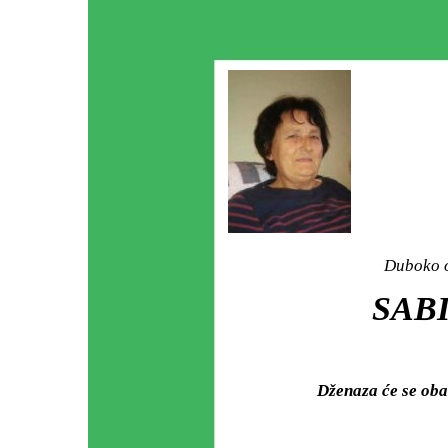
Duboko o
SABI
Dženaza će se ob