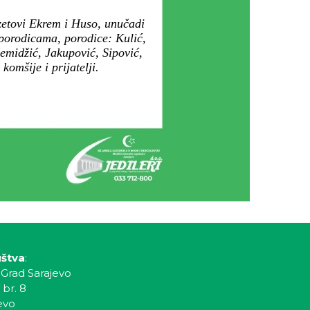
zetovi Ekrem i Huso, unučadi
a porodicama, porodice: Kulić,
emidžić, Jakupović, Sipović,
omšije i prijatelji.
uštva
:
 Grad Sarajevo
 br. 8
evo