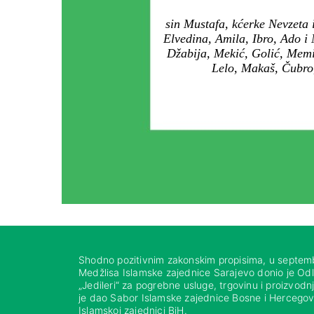
sin Mustafa, kćerke Nevzeta 
Elvedina, Amila, Ibro, Ado i 
Džabija, Mekić, Golić, Memi
Lelo, Makaš, Čubro, 
Shodno pozitivnim zakonskim propisima, u septem
Medžlisa Islamske zajednice Sarajevo donio je Od
„Jedileri“ za pogrebne usluge, trgovinu i proizvod
je dao Sabor Islamske zajednice Bosne i Hercegovi
Islamskoj zajednici BiH.