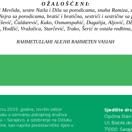
O Ž A L O Š Ć E N I:
i Mevlida, sestre Naila i Dila sa porodicama, snaha Ramiza, 
Nejra sa porodicama, bratić i bratična, sestrići i sestrične s
šević, Čaldarević, Kuko, Osmanspahić, Dugalija, Aljović, Dž
Hodžić, Vražalica, Starčević, Trako, Šerić te ostala rodbina, k
RAHMETULLAHI ALEJHI RAHMETEN VASIAH
bru 2003. godine, Izvršni odbor
Sjedište dr
luku o osnivanju pokopnog društva
Općina Stari
nju – Sarajevo, a odobrenje na Odluku
Ul. Bistrik do
ne, kao najviše predstavničko tijelo u
71000 Saraj