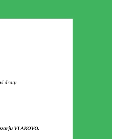
aš dragi
 mezarju VLAKOVO.