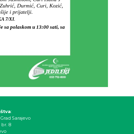
 Zuhrić, Durmić, Curi, Kozić,
je i prijatelji.
KA 7/XI
.
e sa polaskom u 13:00 sati, sa
uštva
:
 Grad Sarajevo
 br. 8
evo