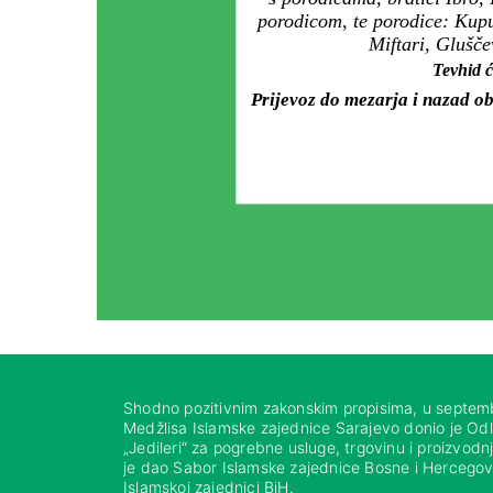
porodicom, te porodice: Kupu
Miftari, Glušče
Tevhid ć
Prijevoz do mezarja i nazad ob
Shodno pozitivnim zakonskim propisima, u septem
Medžlisa Islamske zajednice Sarajevo donio je Od
„Jedileri“ za pogrebne usluge, trgovinu i proizvod
je dao Sabor Islamske zajednice Bosne i Hercegovi
Islamskoj zajednici BiH.