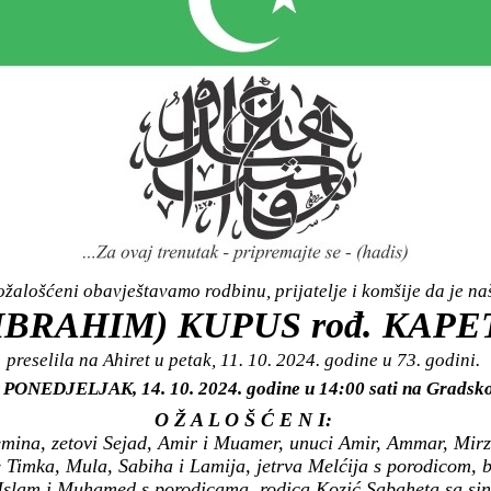
žalošćeni obavještavamo rodbinu, prijatelje i komšije da je n
(IBRAHIM) KUPUS rođ. KAP
preselila na Ahiret u petak, 11. 10. 2024. godine u 73. godini.
 u PONEDJELJAK, 14. 10. 2024. godine u 14:00 sati na Grad
O Ž A L O Š Ć E N I:
mina, zetovi Sejad, Amir i Muamer, unuci Amir, Ammar, Mirza
imka, Mula, Sabiha i Lamija, jetrva Melćija s porodicom, bra
, Islam i Muhamed s porodicama, rodica Kozić Sabaheta sa s