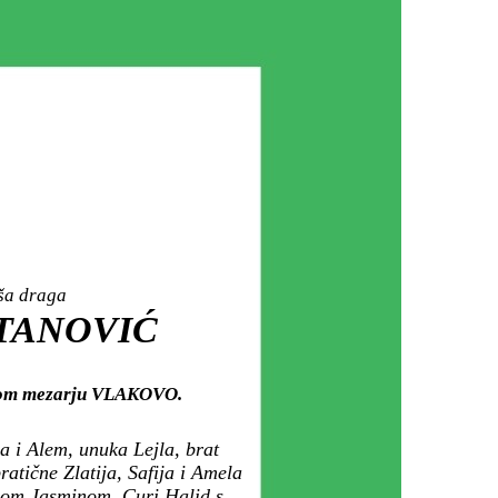
aša draga
ETANOVIĆ
skom mezarju VLAKOVO.
 i Alem, unuka Lejla, brat
tične Zlatija, Safija i Amela
inom Jasminom, Curi Halid s