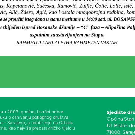
s, Kapetanović, Sućeska, Ramović, Zulfić, Čolić, Lolić, Isić,
vić, Alić, Ždero, Agić, kao i ostala mnogobrojna rodbina, komši
e se proučiti istog dana u stanu merhume u 14:00 sati, ul. BOSANS
ezbijeđen ispred Bosanske džamije – “C” faza – Alipašino Polj
usputnim zaustavljanjem na Stupu.
RAHMETULLAHI ALEJHA RAHMETEN VASIAH
bru 2003. godine, Izvršni odbor
Sjedište dr
luku o osnivanju pokopnog društva
Općina Stari
nju – Sarajevo, a odobrenje na Odluku
Ul. Bistrik do
ne, kao najviše predstavničko tijelo u
71000 Saraj