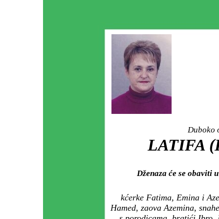
Duboko o
LATIFA 
Dženaza će se obaviti
kćerke Fatima, Emina i Aze
Hamed, zaova Azemina, snahe T
s porodicama, bratići Ibro