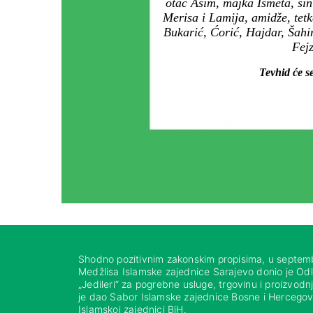
otac Asim, majka Ismeta, si
Merisa i Lamija, amidže, tetk
Bukarić, Ćorić, Hajdar, Šah
Fejz
Tevhid će s
Shodno pozitivnim zakonskim propisima, u septem
Medžlisa Islamske zajednice Sarajevo donio je Od
„Jedileri“ za pogrebne usluge, trgovinu i proizvod
je dao Sabor Islamske zajednice Bosne i Hercegovi
Islamskoj zajednici BiH.