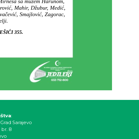
ne Mirnesa sa mužem Harunom,
irović, Mahir, Džubur, Medić,
vačević, Smajlović, Zagorac,
lji.
LEŠIĆI 355.
uštva
:
 Grad Sarajevo
 br. 8
evo