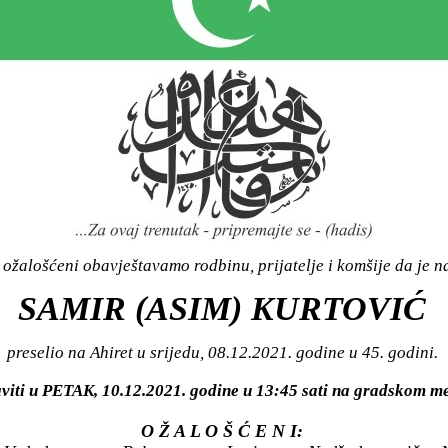
ožalošćeni obavještavamo rodbinu, prijatelje i komšije da je n
SAMIR (ASIM) KURTOVIĆ
preselio na Ahiret u srijedu, 08.12.2021. godine u 45. godini.
aviti u PETAK, 10.12.2021. godine u 13:45 sati na gradskom
O Ž A L O Š Ć E N I: