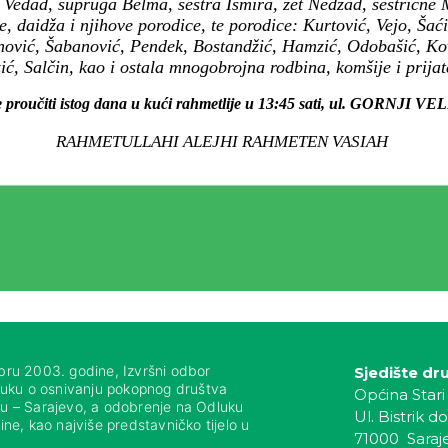
n Vedad, supruga Belma, sestra Ismira, zet Nedžad, sestrič
e, daidža i njihove porodice, te porodice: Kurtović, Vejo, Šać
inović, Šabanović, Pendek, Bostandžić, Hamzić, Odobašić, Ko
ić, Salčin, kao i ostala mnogobrojna rodbina, komšije i prijate
e proučiti istog dana u kući rahmetlije u 13:45 sati, ul. GORNJI VE
RAHMETULLAHI ALEJHI RAHMETEN VASIAH
bru 2003. godine, Izvršni odbor
Sjedište dr
luku o osnivanju pokopnog društva
Općina Stari
nju – Sarajevo, a odobrenje na Odluku
Ul. Bistrik do
ne, kao najviše predstavničko tijelo u
71000 Saraj