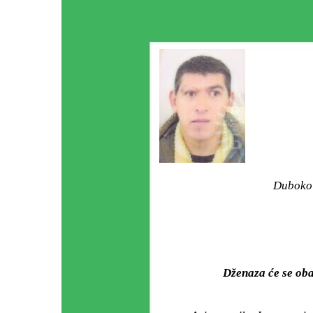
Duboko 
Dženaza će se ob