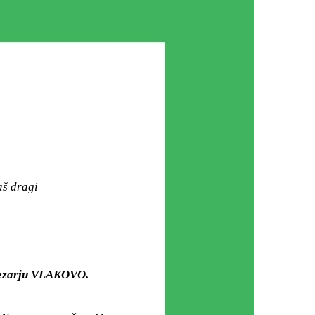
aš dragi
 mezarju VLAKOVO.