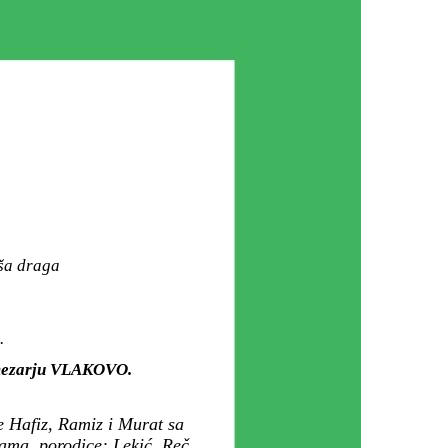
aša draga
.
m mezarju VLAKOVO.
e Hafiz, Ramiz i Murat sa
ma, porodice: Lekić, Reč,