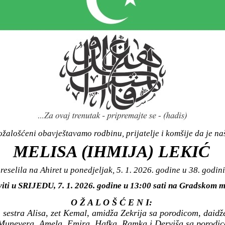
žalošćeni obavještavamo rodbinu, prijatelje i komšije da je n
MELISA (IHMIJA) LEKIĆ
reselila na Ahiret u ponedjeljak, 5. 1. 2026. godine u 38. godini
viti u SRIJEDU, 7. 1. 2026. godine u 13:00 sati na Gradsko
O Ž A L O Š Ć E N I:
 sestra Alisa, zet Kemal, amidža Zekrija sa porodicom, daidž
Munevera, Amela, Emira, Hafka, Ramka i Derviša sa porodica