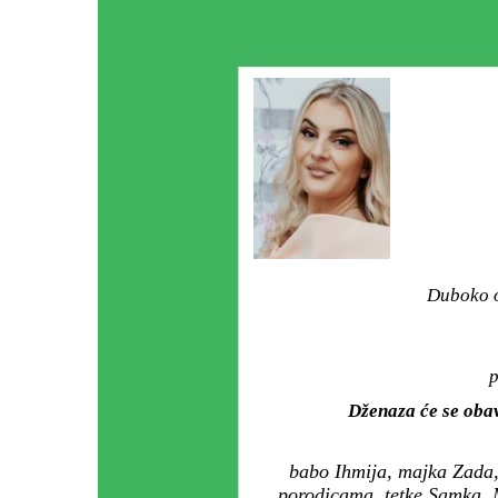
Duboko o
p
Dženaza će se oba
babo Ihmija, majka Zada,
porodicama, tetke Samka, 