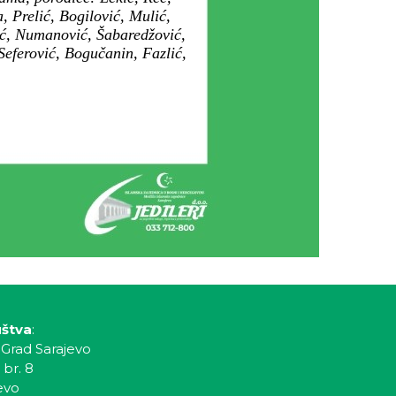
, Prelić, Bogilović, Mulić,
ić, Numanović, Šabaredžović,
Seferović, Bogučanin, Fazlić,
uštva
:
 Grad Sarajevo
 br. 8
evo