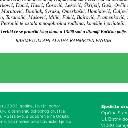
rković, Dacić, Hasić, Ćosović, Leković, Škrijelj, Gaši, Ovčina
, Muratović, Dupljak, Svraka, Omerbašić, Hamidović, Čuljev
n, Taraholić, Mašović, Milić, Fakić, Bajrović, Pramenković, 
Petronić te ostala mnogobrojna rodbina, komšije i prijatelji.
Tevhid će se proučiti istog dana u 13:00 sati u džamiji Bačićko polje.
RAHMETULLAHI ALEJHA RAHMETEN VASIAH
bru 2003. godine, Izvršni odbor
Sjedište dr
luku o osnivanju pokopnog društva
Općina Stari
nju – Sarajevo, a odobrenje na Odluku
Ul. Bistrik do
ne, kao najviše predstavničko tijelo u
71000 Saraj