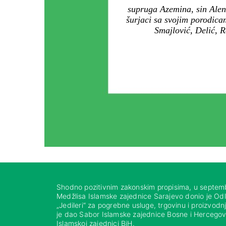
supruga Azemina, sin Alen, k
šurjaci sa svojim porodica
Smajlović, Delić, R
Shodno pozitivnim zakonskim propisima, u septem
Medžlisa Islamske zajednice Sarajevo donio je Od
„Jedileri“ za pogrebne usluge, trgovinu i proizvod
je dao Sabor Islamske zajednice Bosne i Hercegovi
Islamskoj zajednici BiH.