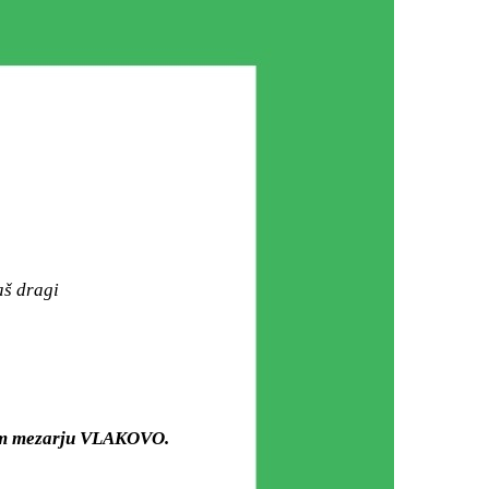
aš dragi
kom mezarju VLAKOVO.