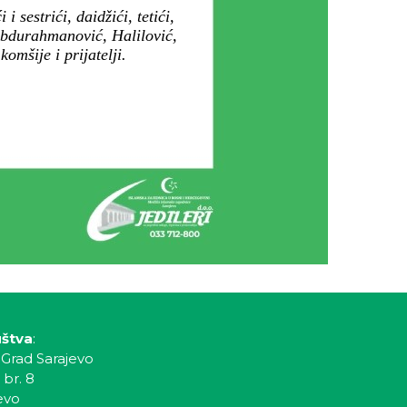
 sestrići, daidžići, tetići,
 Abdurahmanović, Halilović,
mšije i prijatelji.
uštva
:
 Grad Sarajevo
 br. 8
evo