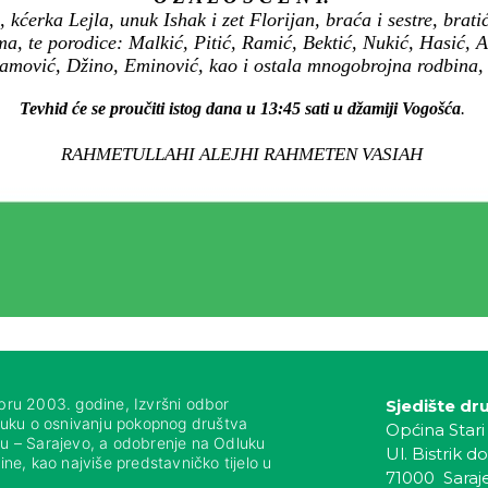
ćerka Lejla, unuk Ishak i zet Florijan, braća i sestre, bratići i
ma, te porodice: Malkić, Pitić, Ramić, Bektić, Nukić, Hasić,
amović, Džino, Eminović, kao i ostala mnogobrojna rodbina, ko
Tevhid će se proučiti istog dana u 13:45 sati u džamiji Vogošća
.
RAHMETULLAHI ALEJHI RAHMETEN VASIAH
bru 2003. godine, Izvršni odbor
Sjedište dr
luku o osnivanju pokopnog društva
Općina Stari
nju – Sarajevo, a odobrenje na Odluku
Ul. Bistrik do
ne, kao najviše predstavničko tijelo u
71000 Saraj