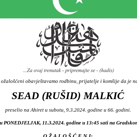
ožalošćeni obavještavamo rodbinu, prijatelje i komšije da je n
SEAD (RUŠID) MALKIĆ
preselio na Ahiret u subotu, 9.3.2024. godine u 66. godini.
i u PONEDJELJAK, 11.3.2024. godine u 13:45 sati na Grads
O Ž A L O Š Ć E N I: