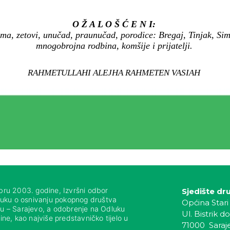
O Ž A L O Š Ć E N I:
lma, zetovi, unučad, praunučad, porodice: Bregaj, Tinjak, Sim
mnogobrojna rodbina, komšije i prijatelji.
RAHMETULLAHI ALEJHA RAHMETEN VASIAH
bru 2003. godine, Izvršni odbor
Sjedište dr
luku o osnivanju pokopnog društva
Općina Stari
nju – Sarajevo, a odobrenje na Odluku
Ul. Bistrik do
ne, kao najviše predstavničko tijelo u
71000 Saraj