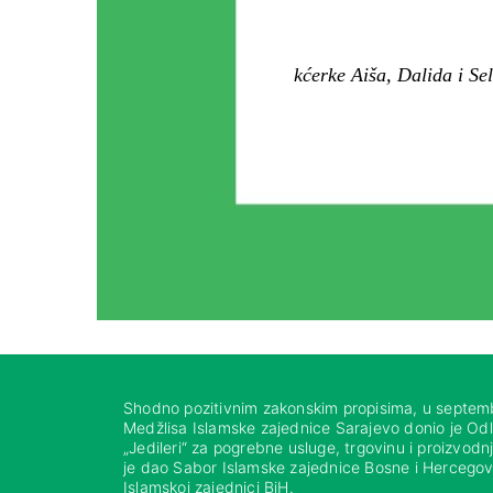
kćerke Aiša, Dalida i Se
Shodno pozitivnim zakonskim propisima, u septem
Medžlisa Islamske zajednice Sarajevo donio je Od
„Jedileri“ za pogrebne usluge, trgovinu i proizvod
je dao Sabor Islamske zajednice Bosne i Hercegovi
Islamskoj zajednici BiH.