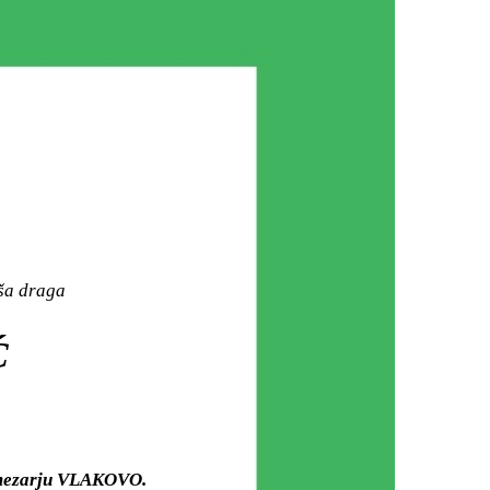
aša draga
Ć
m mezarju VLAKOVO.