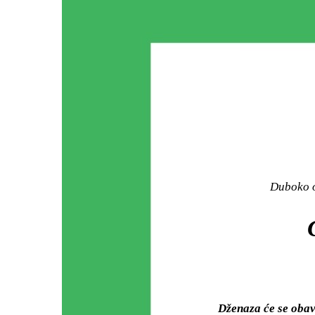
Duboko o
Dženaza će se oba