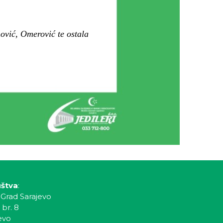
ović, Omerović te ostala
uštva
:
 Grad Sarajevo
 br. 8
evo