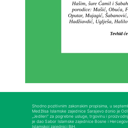
Hašim, šure Ćamil i Sabah
porodice: Mašić, Obuća, Fa
Oputar, Mujagić, Šabanović,
Hadžiavdić, Uglješa, Halilo
Tevhid će
Shodno pozitivnim zakonskim propisima, u septem
Medžlisa Islamske zajednice Sarajevo donio je Od
„Jedileri“ za pogrebne usluge, trgovinu i proizvod
je dao Sabor Islamske zajednice Bosne i Hercegovi
Islamskoj zajednici BiH.