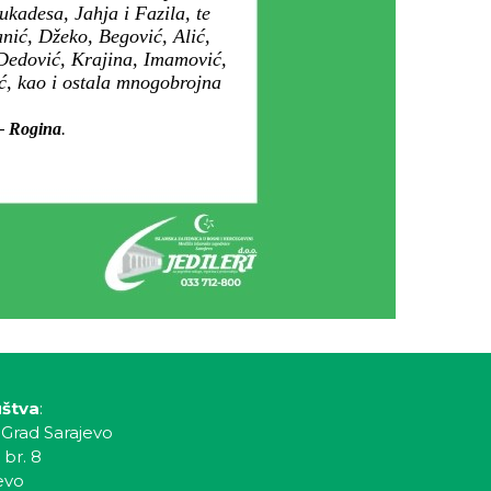
kadesa, Jahja i Fazila, te
anić, Džeko, Begović, Alić,
Dedović, Krajina, Imamović,
ić, kao i ostala mnogobrojna
 – Rogina
.
uštva
:
 Grad Sarajevo
 br. 8
evo