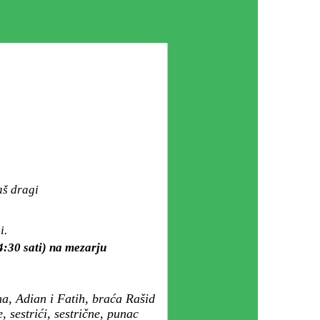
aš dragi
i.
4:30 sati) na mezarju
a, Adian i Fatih, braća Rašid
, sestrići, sestrične, punac