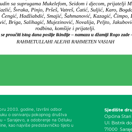
udin sa suprugama Mukelefom, Seidom i djecom, prijatelji Mu
zlić, Švraka, Pinjo, Pršeš, Vatreš, Ćatić, Suljić, Karo, Bogd
 Čengić, Hadžiabdić, Smajić, Šahmanović, Kazagić, Čimpo, 
vić, Briga, Salihagić, Mujezinović, Novalija, Peljto, Jakubov
rodbina, komšije i prijatelji.
 se proučiti istog dana poslije ikindije – namaza u džamiji Rogo zade
RAHMETULLAHI ALEJHI RAHMETEN VASIAH
bru 2003. godine, Izvršni odbor
Sjedište dr
luku o osnivanju pokopnog društva
Općina Stari
nju – Sarajevo, a odobrenje na Odluku
Ul. Bistrik do
ne, kao najviše predstavničko tijelo u
71000 Saraj