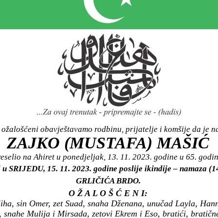
ožalošćeni obavještavamo rodbinu, prijatelje i komšije da je n
ZAJKO (MUSTAFA) MAŠIĆ
eselio na Ahiret u ponedjeljak, 13. 11. 2023. godine u 65. godin
 u SRIJEDU, 15. 11. 2023. godine poslije ikindije – namaza (1
GRLIČIĆA BRDO.
O Ž A L O Š Ć E N I:
iha, sin Omer, zet Suad, snaha Dženana, unučad Layla, Hann
, snahe Mulija i Mirsada, zetovi Ekrem i Eso, bratići, bratične