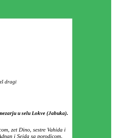
aš dragi
mezarju u selu Lokve (Jabuka).
om, zet Dino, sestre Vahida i
Adnan i Sejda sa porodicom,