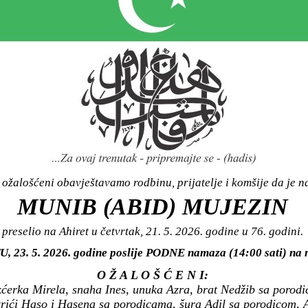
ožalošćeni obavještavamo rodbinu, prijatelje i komšije da je n
MUNIB (ABID) MUJEZIN
preselio na Ahiret u četvrtak, 21. 5. 2026. godine u 76. godini.
U, 23. 5. 2026. godine poslije PODNE namaza (14:00 sati) na 
O Ž A L O Š Ć E N I:
ćerka Mirela, snaha Ines, unuka Azra, brat Nedžib sa porodic
rići Haso i Hasena sa porodicama, šura Adil sa porodicom, 