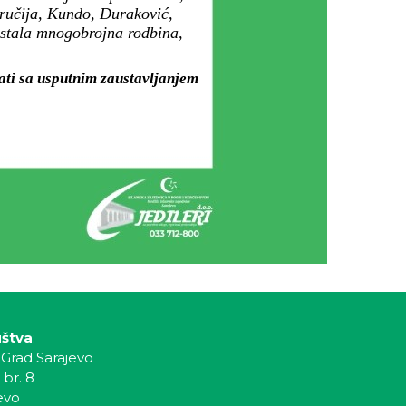
aručija, Kundo, Duraković,
 ostala mnogobrojna rodbina,
ati sa usputnim zaustavljanjem
uštva
:
 Grad Sarajevo
 br. 8
evo