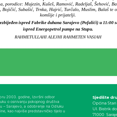
ima, porodice: Mujezin, Kušeš, Ramović, Radeljaš, Šehović, B
, Bojičić, Subašić, Trnka, Hajrić, Turčalo, Muslim, Balaš te
komšije i prijatelji.
ezbijeđen ispred Fabrike duhana Sarajevo (Pofalići) u 11:00 s
ispred Energopetrol pumpe na Stupu.
RAHMETULLAHI ALEJHI RAHMETEN VASIAH
bru 2003. godine, Izvršni odbor
Sjedište dr
luku o osnivanju pokopnog društva
Općina Stari
nju – Sarajevo, a odobrenje na Odluku
Ul. Bistrik do
ne, kao najviše predstavničko tijelo u
71000 Saraj