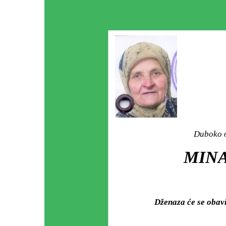
Duboko o
MINA
Dženaza će se obav