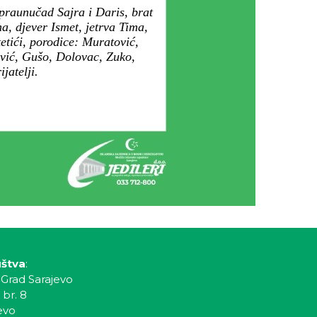
 praunučad Sajra i Daris, brat
a, djever Ismet, jetrva Tima,
tetići, porodice: Muratović,
vić, Gušo, Dolovac, Zuko,
jatelji.
uštva
:
 Grad Sarajevo
 br. 8
evo