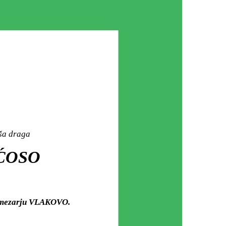
aša draga
 ĆOSO
m mezarju VLAKOVO.