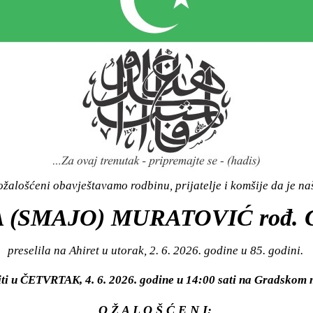
žalošćeni obavještavamo rodbinu, prijatelje i komšije da je n
 (SMAJO) MURATOVIĆ rođ.
preselila na Ahiret u utorak, 2. 6. 2026. godine u 85. godini.
iti u ČETVRTAK, 4. 6. 2026. godine u 14:00 sati na Gradsko
O Ž A L O Š Ć E N I: