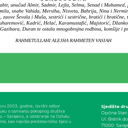
 Sabir, unučad Almir, Sadmir, Lejla, Selma, Senad i Muhamed,
emila, snahe Vahida, Mersiha, Nisveta, Bahrija, Nina i Nermin
 zaove Ševala i Muša, sestrići i sestrične, bratići i bratične, 
haremović, Kadrić, Helać, Karamustafić, Majstorić, Džanko
 Gazibara, Duran te ostala mnogobrojna rodbina, komšije i pri
RAHMETULLAHI ALEJHA RAHMETEN VASIAH
bru 2003. godine, Izvršni odbor
Sjedište dr
luku o osnivanju pokopnog društva
Općina Stari
nju – Sarajevo, a odobrenje na Odluku
Ul. Bistrik do
ne, kao najviše predstavničko tijelo u
71000 Saraj