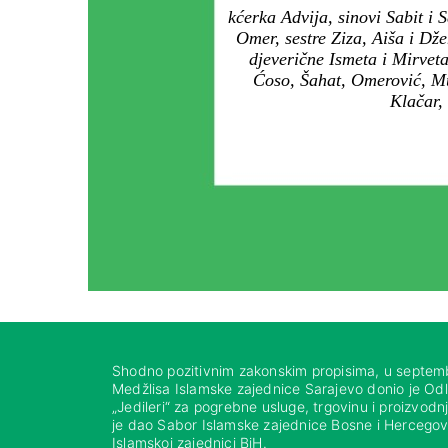
kćerka Advija, sinovi Sabit i
Omer, sestre Ziza, Aiša i Dž
djeverične Ismeta i Mirveta,
Ćoso, Šahat, Omerović, Mu
Klačar,
Shodno pozitivnim zakonskim propisima, u septem
Medžlisa Islamske zajednice Sarajevo donio je Od
„Jedileri“ za pogrebne usluge, trgovinu i proizvod
je dao Sabor Islamske zajednice Bosne i Hercegovi
Islamskoj zajednici BiH.