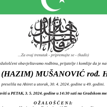
žalošćeni obavještavamo rodbinu, prijatelje i komšije da je n
(HAZIM) MUŠANOVIĆ rođ. 
preselila na Ahiret u utorak, 30. 4. 2024. godine u 49. godini.
aviti u PETAK, 3. 5. 2024. godine u 14:30 sati na Gradskom 
O Ž A L O Š Ć E N I: