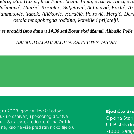
ehra, otac Hazim, brat Emin, bratić Timur, svekrva Nura, sve
šanović, Hadžić, Korajkić, Suljetović, Salimović, Fazlić, Arn
Mahmutović, Tabak, Aličković, Haračić, Petrović, Hergić, Derv
ostala mnogobrojna rodbina, komšije i prijatelji.
 se proučiti istog dana u 14:30 sati Bosanskoj džamiji, Alipašio Polj
RAHMETULLAHI ALEJHA RAHMETEN VASIAH
bru 2003. godine, Izvršni odbor
Sjedište dr
luku o osnivanju pokopnog društva
Općina Stari
nju – Sarajevo, a odobrenje na Odluku
Ul. Bistrik do
ne, kao najviše predstavničko tijelo u
71000 Saraj