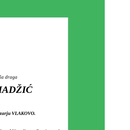
aša draga
HADŽIĆ
mezarju VLAKOVO.