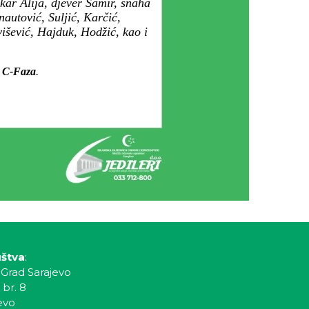
kar Alija, djever Samir, snaha
autović, Suljić, Karčić,
išević, Hajduk, Hodžić, kao i
e, C-Faza
.
uštva
:
 Grad Sarajevo
 br. 8
evo