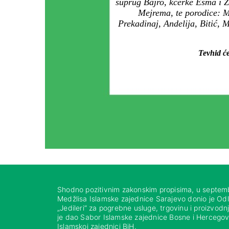
suprug Bajro, kćerke Esma i Z
Mejrema, te porodice: Mu
Prekadinaj, Andelija, Bitić, 
Tevhid će
Shodno pozitivnim zakonskim propisima, u septem
Medžlisa Islamske zajednice Sarajevo donio je Od
„Jedileri“ za pogrebne usluge, trgovinu i proizvod
je dao Sabor Islamske zajednice Bosne i Hercegovi
Islamskoj zajednici BiH.