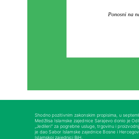
Ponosni na na
Shodno pozitivnim zakonskim propisima, u septem
Medžlisa Islamske zajednice Sarajevo donio je Od
„Jedileri“ za pogrebne usluge, trgovinu i proizvod
je dao Sabor Islamske zajednice Bosne i Hercegovi
Islamskoj zajednici BiH.