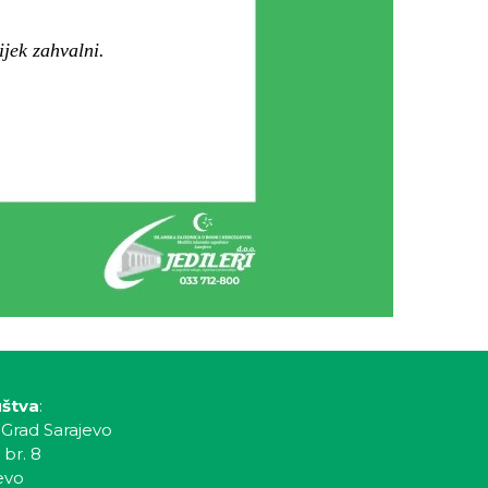
jek zahvalni.
uštva
:
 Grad Sarajevo
 br. 8
evo