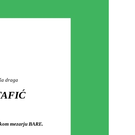
aša draga
TAFIĆ
dskom mezarju BARE.