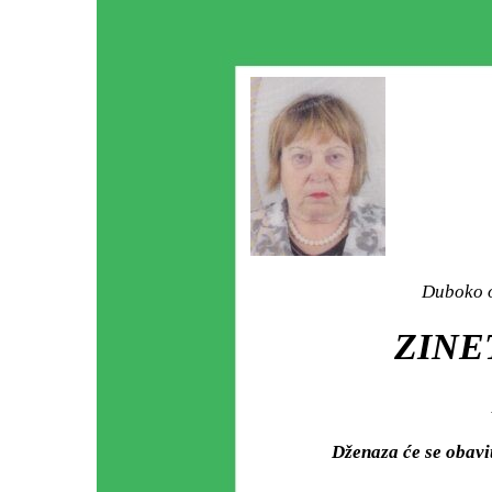
Duboko o
ZINE
Dženaza će se obav