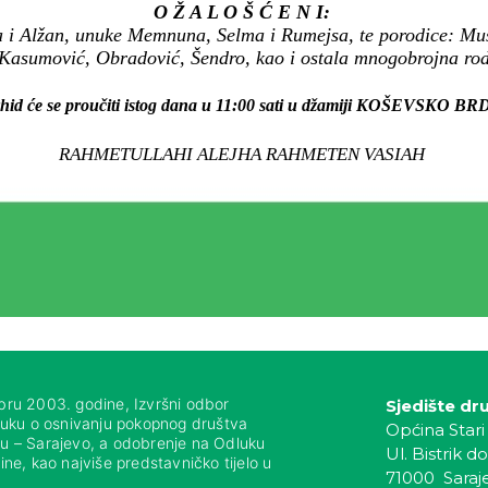
O Ž A L O Š Ć E N I:
 i Alžan, unuke Memnuna, Selma i Rumejsa, te porodice: Muši
, Kasumović, Obradović, Šendro, kao i ostala mnogobrojna rodbi
hid će se proučiti istog dana u 11:00 sati u džamiji KOŠEVSKO BR
RAHMETULLAHI ALEJHA RAHMETEN VASIAH
bru 2003. godine, Izvršni odbor
Sjedište dr
luku o osnivanju pokopnog društva
Općina Stari
nju – Sarajevo, a odobrenje na Odluku
Ul. Bistrik do
ne, kao najviše predstavničko tijelo u
71000 Saraj