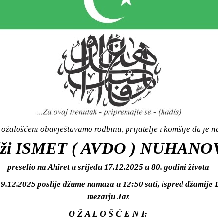
ožalošćeni obavještavamo rodbinu, prijatelje i komšije da je n
dži ISMET ( AVDO ) NUHANO
preselio na Ahiret u srijedu 17.12.2025 u 80. godini života
19.12.2025 poslije džume namaza u 12:50 sati, ispred džamije D
mezarju Jaz
O Ž A L O Š Ć E N I: