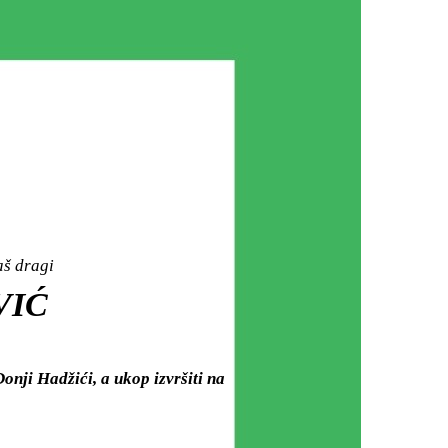
aš dragi
VIĆ
onji Hadžići, a ukop izvršiti na