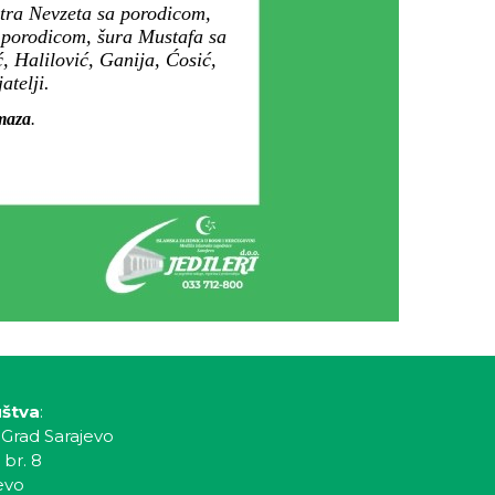
stra Nevzeta sa porodicom,
 porodicom, šura Mustafa sa
, Halilović, Ganija, Ćosić,
atelji.
amaza
.
uštva
:
 Grad Sarajevo
 br. 8
evo