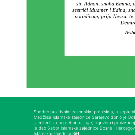
sin Adnan, snaha Emina, u
sestrići Muamer i Edina, sn
porodicom, prija Nevza, te
Demiro
Tevhi
Shodno pozitivnim zakonskim propisima, u septem
Medžlisa Islamske zajednice Sarajevo donio je Od
„Jedileri“ za pogrebne usluge, trgovinu i proizvod
je dao Sabor Islamske zajednice Bosne i Hercegovi
Islamskoj zajednici BiH.