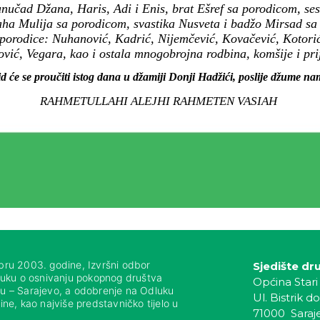
nučad Džana, Haris, Adi i Enis, brat Ešref sa porodicom, se
aha Mulija sa porodicom, svastika Nusveta i badžo Mirsad sa
 porodice: Nuhanović, Kadrić, Nijemčević, Kovačević, Kotorić
vić, Vegara, kao i ostala mnogobrojna rodbina, komšije i prij
d će se proučiti istog dana u džamiji Donji Hadžići, poslije džume n
RAHMETULLAHI ALEJHI RAHMETEN VASIAH
bru 2003. godine, Izvršni odbor
Sjedište dr
luku o osnivanju pokopnog društva
Općina Stari
nju – Sarajevo, a odobrenje na Odluku
Ul. Bistrik do
ne, kao najviše predstavničko tijelo u
71000 Saraj