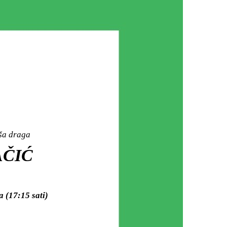
aša draga
AČIĆ
 (17:15 sati)