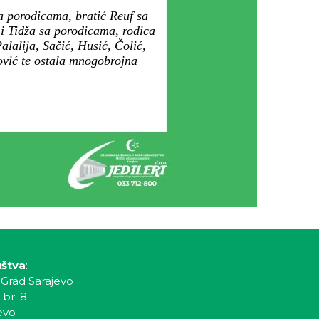
a porodicama, bratić Reuf sa
i Tidža sa porodicama, rodica
lalija, Sačić, Husić, Čolić,
vić te ostala mnogobrojna
uštva
:
 Grad Sarajevo
 br. 8
evo