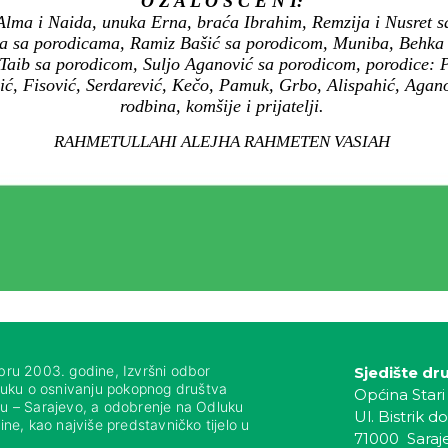
O Ž A L O Š Ć E N I:
Alma i Naida, unuka Erna, braća Ibrahim, Remzija i Nusret s
ma sa porodicama, Ramiz Bašić sa porodicom, Muniba, Behka 
Taib sa porodicom, Suljo Aganović sa porodicom, porodice: Pa
, Fisović, Serdarević, Kečo, Pamuk, Grbo, Alispahić, Agano
rodbina, komšije i prijatelji.
RAHMETULLAHI ALEJHA RAHMETEN VASIAH
bru 2003. godine, Izvršni odbor
Sjedište dr
luku o osnivanju pokopnog društva
Općina Stari
nju – Sarajevo, a odobrenje na Odluku
Ul. Bistrik do
ne, kao najviše predstavničko tijelo u
71000 Saraj