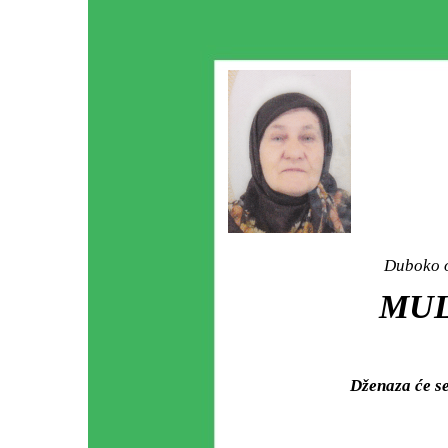
Duboko o
MUL
Dženaza će se