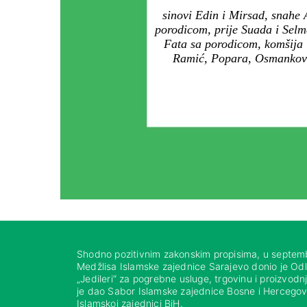
sinovi Edin i Mirsad, snahe 
porodicom, prije Suada i Sel
Fata sa porodicom, komšija 
Ramić, Popara, Osmanković
Shodno pozitivnim zakonskim propisima, u septem
Medžlisa Islamske zajednice Sarajevo donio je Od
„Jedileri“ za pogrebne usluge, trgovinu i proizvod
je dao Sabor Islamske zajednice Bosne i Hercegovi
Islamskoj zajednici BiH.