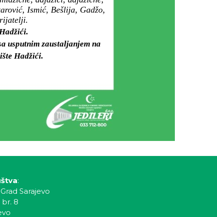
arović, Ismić, Bešlija, Gadžo,
jatelji.
Hadžići.
 sa usputnim zaustaljanjem na
ište Hadžići.
uštva
:
 Grad Sarajevo
 br. 8
evo