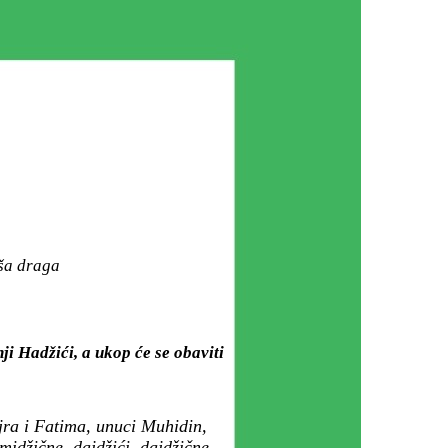
aša draga
i Hadžići, a ukop će se obaviti
jra i Fatima, unuci Muhidin,
idžične, dajdžići, dajdžične,