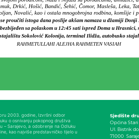
 Pamuk, Drkić, Hošić, Bandić, Šehić, Čomor, Masleša, Leka, Tat
ljan, Novalić, kao i ostala mnogobrojna rodbina, komšije i pri
 se proučiti istoga dana poslije akšam namaza u džamiji Donji 
obezbijeđen sa polaskom u 12:45 sati ispred Doma u Hrasnici,
tajalištu Sokolović Kolonija, terminal Ilidža, autobusko stajal
RAHMETULLAHI ALEJHA RAHMETEN VASIAH
bru 2003. godine, Izvršni odbor
Sjedište dr
luku o osnivanju pokopnog društva
Općina Stari
nju – Sarajevo, a odobrenje na Odluku
Ul. Bistrik do
ne, kao najviše predstavničko tijelo u
71000 Saraj