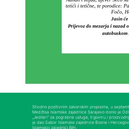
tetići i tetične, te porodice:
Fočo, Ho
Jasin će
Prijevoz do mezarja i nazad 
autobuskom s
Shodno pozitivnim zakonskim propisima, u septem
Medžlisa Islamske zajednice Sarajevo donio je Od
„Jedileri“ za pogrebne usluge, trgovinu i proizvod
je dao Sabor Islamske zajednice Bosne i Hercegovi
Islamskoj zajednici BiH.