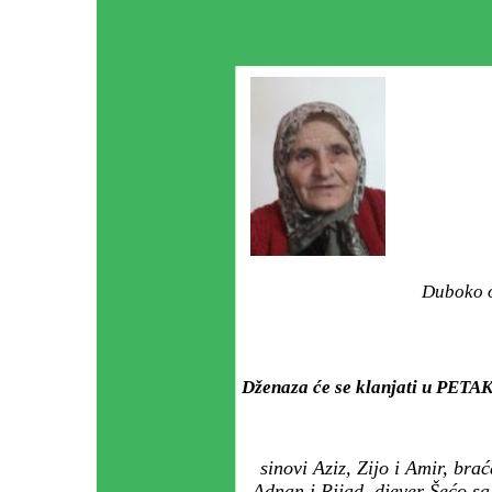
Duboko o
Dženaza će se klanjati u PETAK
sinovi Aziz, Zijo i Amir, br
Adnan i Rijad, djever Šećo sa