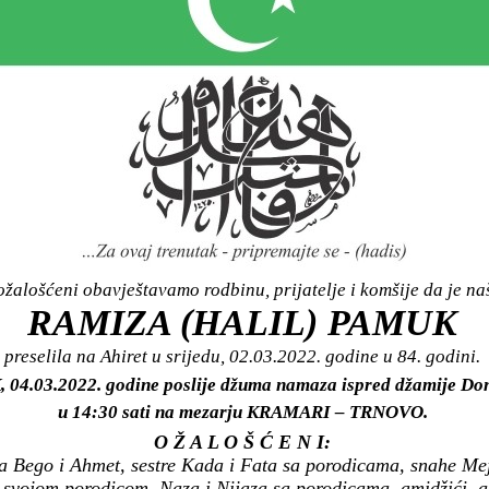
žalošćeni obavještavamo rodbinu, prijatelje i komšije da je n
RAMIZA (HALIL) PAMUK
preselila na Ahiret u srijedu, 02.03.2022. godine u 84. godini.
, 04.03.2022. godine poslije džuma namaza ispred džamije Donj
u 14:30 sati na mezarju KRAMARI – TRNOVO.
O Ž A L O Š Ć E N I:
aća Bego i Ahmet, sestre Kada i Fata sa porodicama, snahe Me
 svojom porodicom, Naza i Nijaza sa porodicama, amidžići, am