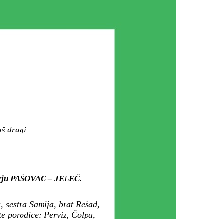
aš dragi
zarju PAŠOVAC – JELEČ.
 sestra Samija, brat Rešad,
te porodice: Perviz, Čolpa,