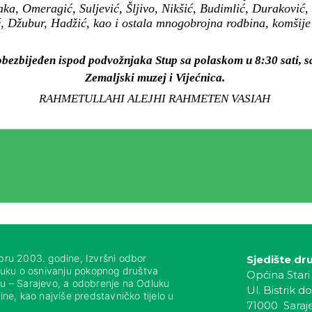
ka, Omeragić, Suljević, Šljivo, Nikšić, Budimlić, Duraković, 
 Džubur, Hadžić, kao i ostala mnogobrojna rodbina, komšije i 
obezbijeđen ispod podvožnjaka Stup sa polaskom u 8:30 sati, sa
Zemaljski muzej i Vijećnica.
RAHMETULLAHI ALEJHI RAHMETEN VASIAH
bru 2003. godine, Izvršni odbor
Sjedište dr
luku o osnivanju pokopnog društva
Općina Stari
nju – Sarajevo, a odobrenje na Odluku
Ul. Bistrik do
ne, kao najviše predstavničko tijelo u
71000 Saraj