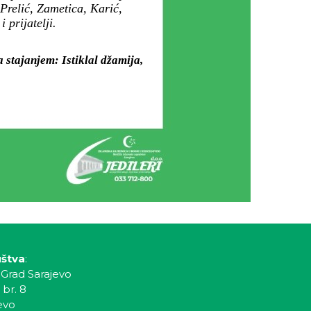
Prelić, Zametica, Karić,
prijatelji.
 stajanjem: Istiklal džamija,
uštva
:
 Grad Sarajevo
 br. 8
evo