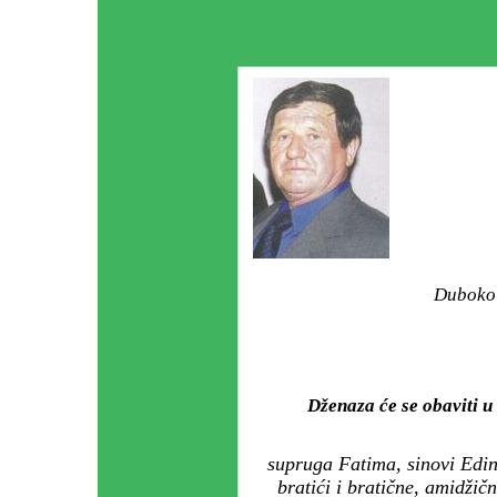
Duboko 
Dženaza će se obaviti
supruga Fatima, sinovi Edin
bratići i bratične, amidžič