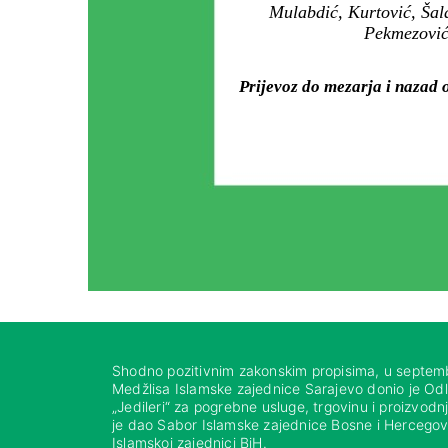
Mulabdić, Kurtović, Šala
Pekmezović,
Prijevoz do mezarja i nazad 
Shodno pozitivnim zakonskim propisima, u septem
Medžlisa Islamske zajednice Sarajevo donio je Od
„Jedileri“ za pogrebne usluge, trgovinu i proizvod
je dao Sabor Islamske zajednice Bosne i Hercegovi
Islamskoj zajednici BiH.