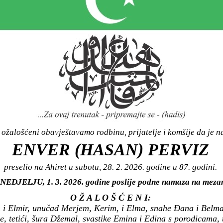
ožalošćeni obavještavamo rodbinu, prijatelje i komšije da je n
ENVER (HASAN) PERVIZ
preselio na Ahiret u subotu, 28. 2. 2026. godine u 87. godini.
 u NEDJELJU, 1. 3. 2026. godine poslije podne namaza na me
O Ž A L O Š Ć E N I:
 i Elmir, unučad Merjem, Kerim, i Elma, snahe Đana i Belma,
ne, tetići, šura Džemal, svastike Emina i Edina s porodicama, 