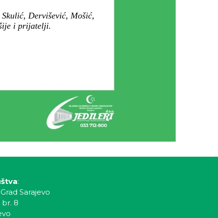
 Skulić, Dervišević, Mošić,
e i prijatelji.
.
uštva
:
 Grad Sarajevo
 br. 8
evo