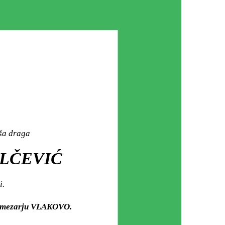
aša draga
ILČEVIĆ
i.
om mezarju VLAKOVO.