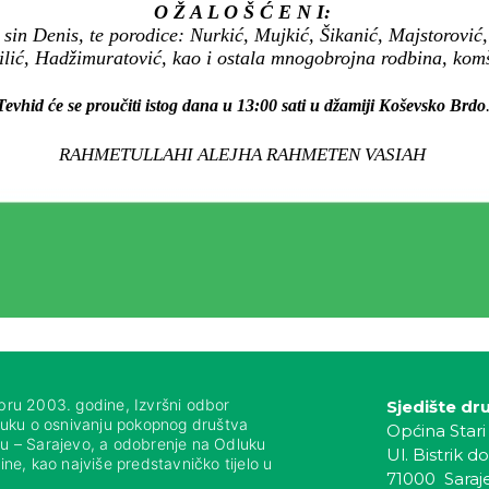
O Ž A L O Š Ć E N I:
 sin Denis, te porodice: Nurkić, Mujkić, Šikanić, Majstorović,
ilić, Hadžimuratović, kao i ostala mnogobrojna rodbina, komšij
Tevhid će se proučiti istog dana u 13:00 sati u džamiji Koševsko Brdo
RAHMETULLAHI ALEJHA RAHMETEN VASIAH
bru 2003. godine, Izvršni odbor
Sjedište dr
luku o osnivanju pokopnog društva
Općina Stari
nju – Sarajevo, a odobrenje na Odluku
Ul. Bistrik do
ne, kao najviše predstavničko tijelo u
71000 Saraj