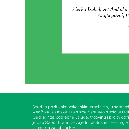
kćerka Izabel, zet Anđelko,
Alajbegović, B
Shodno pozitivnim zakonskim propisima, u septem
Medžlisa Islamske zajednice Sarajevo donio je Od
„Jedileri“ za pogrebne usluge, trgovinu i proizvod
je dao Sabor Islamske zajednice Bosne i Hercegovi
Islamskoj zajednici BiH.