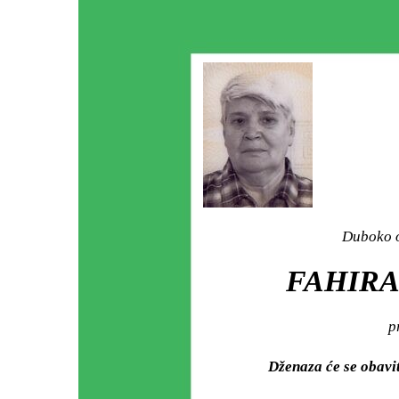
Duboko o
FAHIRA
p
Dženaza će se obav