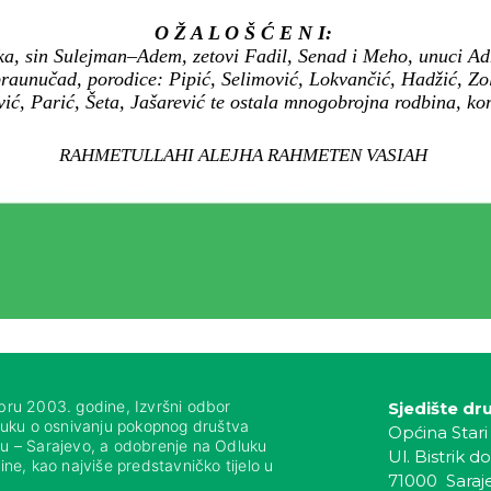
O Ž A L O Š Ć E N I:
, sin Sulejman–Adem, zetovi Fadil, Senad i Meho, unuci Adm
praunučad, porodice: Pipić, Selimović, Lokvančić, Hadžić, Zo
ć, Parić, Šeta, Jašarević te ostala mnogobrojna rodbina, komši
RAHMETULLAHI ALEJHA RAHMETEN VASIAH
bru 2003. godine, Izvršni odbor
Sjedište dr
luku o osnivanju pokopnog društva
Općina Stari
nju – Sarajevo, a odobrenje na Odluku
Ul. Bistrik do
ne, kao najviše predstavničko tijelo u
71000 Saraj