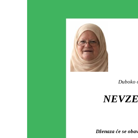
Duboko o
NEVZET
Dženaza će se oba