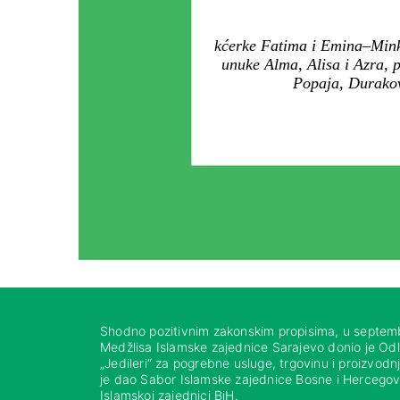
kćerke Fatima i Emina–Minka
unuke Alma, Alisa i Azra, 
Popaja, Durakovi
Shodno pozitivnim zakonskim propisima, u septem
Medžlisa Islamske zajednice Sarajevo donio je Od
„Jedileri“ za pogrebne usluge, trgovinu i proizvod
je dao Sabor Islamske zajednice Bosne i Hercegovi
Islamskoj zajednici BiH.