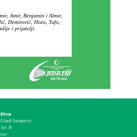
ir, Amir, Benjamin i Almir,
lić, Demirović, Hozo, Tufo,
je i prijatelji.
uštva
:
 Grad Sarajevo
 br. 8
evo