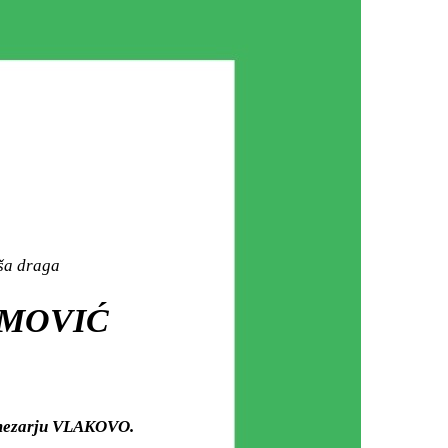
aša draga
LIMOVIĆ
m mezarju VLAKOVO.