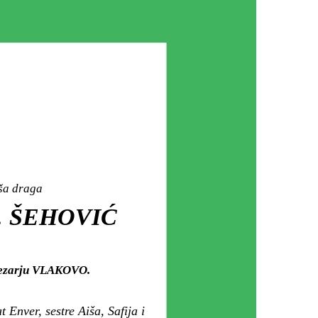
aša draga
. ŠEHOVIĆ
 mezarju VLAKOVO.
Enver, sestre Aiša, Safija i