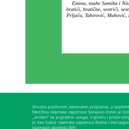
Emina, snahe Samiha i Nisa
bratići, bratične, sestrići, s
Prljača, Tahirović, Muhović, 
Shodno pozitivnim zakonskim propisima, u septem
Medžlisa Islamske zajednice Sarajevo donio je Od
„Jedileri“ za pogrebne usluge, trgovinu i proizvod
je dao Sabor Islamske zajednice Bosne i Hercegovi
Islamskoj zajednici BiH.