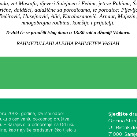
da, zet Mustafa, djeveri Sulejmen i Fehim, jetrve Rahima, Ša
estrične, daidžići, daidžične sa porodicama, te porodice: Pljev
Bećirović, Husejnović, Alić, Karahasanović, Arnaut, Mujezin, 
mnogobrojna rodbina, komšije i prijatelji.
Tevhid će se proučiti istog dana u 13:30 sati u džamiji Vlakovo.
RAHMETULLAHI ALEJHA RAHMETEN VASIAH
bru 2003. godine, Izvršni odbor
Sjedište dr
luku o osnivanju pokopnog društva
Općina Stari
nju – Sarajevo, a odobrenje na Odluku
Ul. Bistrik do
ne, kao najviše predstavničko tijelo u
71000 Saraj