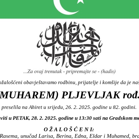
žalošćeni obavještavamo rodbinu, prijatelje i komšije da je n
(MUHAREM) PLJEVLJAK rođ
preselila na Ahiret u srijedu, 26. 2. 2025. godine u 82. godini.
viti u PETAK, 28. 2. 2025. godine u 13:30 sati na Gradskom
O Ž A L O Š Ć E N I:
 Rasema, unučad Larisa, Berina, Edna, Eldar i Muhamed, brat 