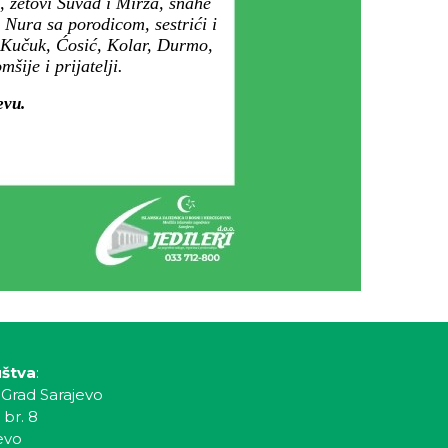
, zetovi Suvad i Mirza, snahe
 Nura sa porodicom, sestrići i
, Kučuk, Ćosić, Kolar, Durmo,
ije i prijatelji.
evu.
uštva
:
 Grad Sarajevo
 br. 8
evo