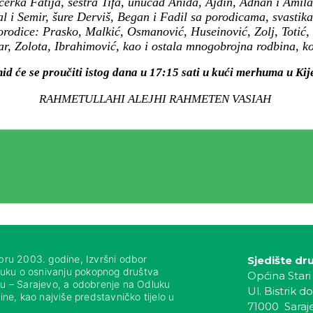
erka Fatija, sestra Tifa, unučad Anida, Ajdin, Adnan i Amila
l i Semir, šure Derviš, Began i Fadil sa porodicama, svastika
porodice: Prasko, Malkić, Osmanović, Huseinović, Zolj, Totić
r, Zolota, Ibrahimović, kao i ostala mnogobrojna rodbina, komš
id će se proučiti istog dana u 17:15 sati u kući merhuma u Kij
RAHMETULLAHI ALEJHI RAHMETEN VASIAH
bru 2003. godine, Izvršni odbor
Sjedište dr
luku o osnivanju pokopnog društva
Općina Stari
nju – Sarajevo, a odobrenje na Odluku
Ul. Bistrik do
ne, kao najviše predstavničko tijelo u
71000 Saraj