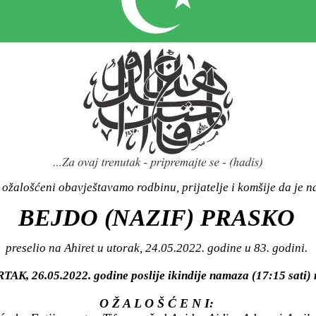
ožalošćeni obavještavamo rodbinu, prijatelje i komšije da je n
BEJDO (NAZIF) PRASKO
preselio na Ahiret u utorak, 24.05.2022. godine u 83. godini.
RTAK, 26.05.2022. godine poslije ikindije namaza (17:15 sat
O Ž A L O Š Ć E N I: