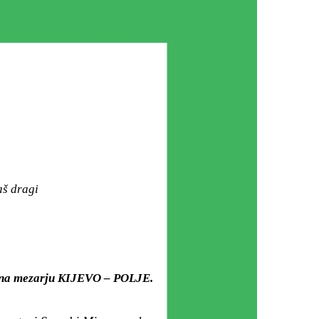
aš dragi
i) na mezarju KIJEVO – POLJE.