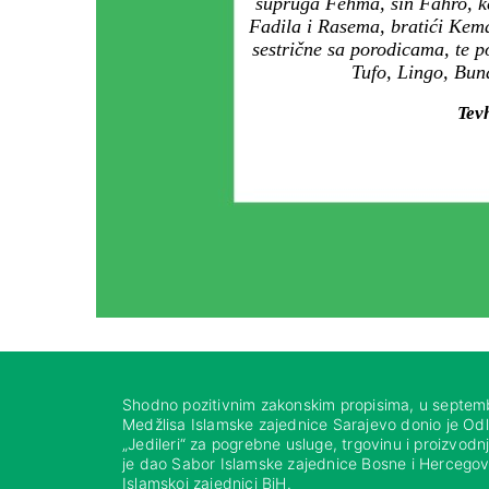
supruga Fehma, sin Fahro, kć
Fadila i Rasema, bratići Kema
sestrične sa porodicama, te 
Tufo, Lingo, Buna
Tevh
Shodno pozitivnim zakonskim propisima, u septem
Medžlisa Islamske zajednice Sarajevo donio je Od
„Jedileri“ za pogrebne usluge, trgovinu i proizvod
je dao Sabor Islamske zajednice Bosne i Hercegovi
Islamskoj zajednici BiH.