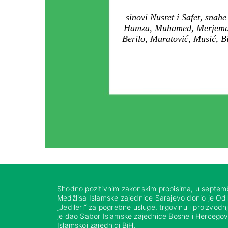
sinovi Nusret i Safet, sna
Hamza, Muhamed, Merjema, M
Berilo, Muratović, Musić, Bi
Shodno pozitivnim zakonskim propisima, u septem
Medžlisa Islamske zajednice Sarajevo donio je Od
„Jedileri“ za pogrebne usluge, trgovinu i proizvod
je dao Sabor Islamske zajednice Bosne i Hercegovi
Islamskoj zajednici BiH.