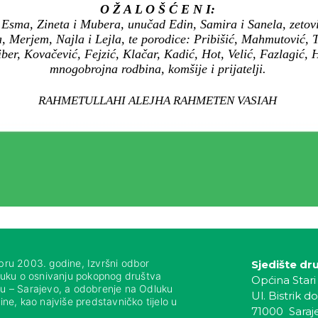
O Ž A L O Š Ć E N I:
he Esma, Zineta i Mubera, unučad Edin, Samira i Sanela, zeto
erjem, Najla i Lejla, te porodice: Pribišić, Mahmutović, Tr
ber, Kovačević, Fejzić, Klačar, Kadić, Hot, Velić, Fazlagić, 
mnogobrojna rodbina, komšije i prijatelji.
RAHMETULLAHI ALEJHA RAHMETEN VASIAH
bru 2003. godine, Izvršni odbor
Sjedište dr
luku o osnivanju pokopnog društva
Općina Stari
nju – Sarajevo, a odobrenje na Odluku
Ul. Bistrik do
ne, kao najviše predstavničko tijelo u
71000 Saraj