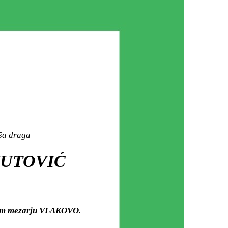
aša draga
MUTOVIĆ
kom mezarju VLAKOVO.