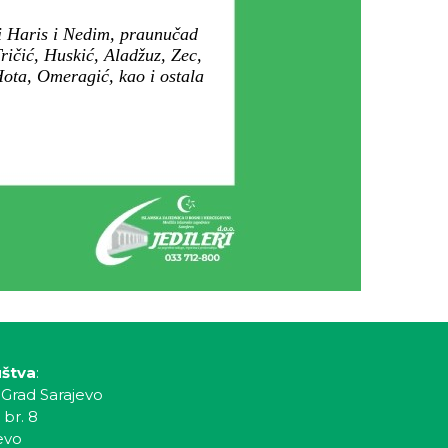
vi Haris i Nedim, praunučad
ičić, Huskić, Aladžuz, Zec,
Hota, Omeragić, kao i ostala
uštva
:
 Grad Sarajevo
 br. 8
evo