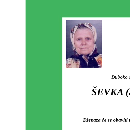
Duboko o
ŠEVKA (
Dženaza će se obavit