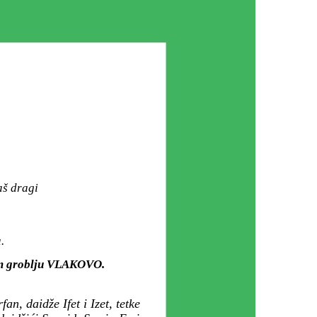
aš dragi
.
kom groblju VLAKOVO.
n, daidže Ifet i Izet, tetke