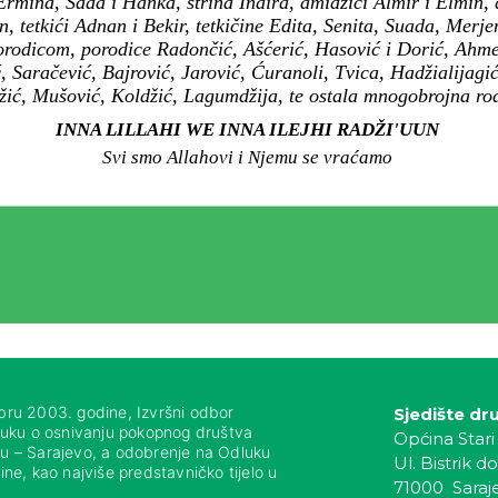
rmina, Sada i Hanka, strina Indira, amidžići Almir i Elmin, d
n, tetkići Adnan i Bekir, tetkičine Edita, Senita, Suada, Mer
rodicom, porodice Radončić, Ašćerić, Hasović i Dorić, Ahmet
 Saračević, Bajrović, Jarović, Ćuranoli, Tvica, Hadžialijagi
ić, Mušović, Koldžić, Lagumdžija, te ostala mnogobrojna rodb
INNA LILLAHI WE INNA ILEJHI RADŽI'UUN
Svi smo Allahovi i Njemu se vraćamo
bru 2003. godine, Izvršni odbor
Sjedište dr
luku o osnivanju pokopnog društva
Općina Stari
nju – Sarajevo, a odobrenje na Odluku
Ul. Bistrik do
ne, kao najviše predstavničko tijelo u
71000 Saraj