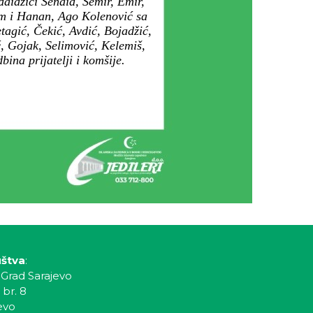
aidžići Senaid, Semir, Emir,
jem i Hanan, Ago Kolenović sa
agić, Čekić, Avdić, Bojadžić,
ć, Gojak, Selimović, Kelemiš,
ina prijatelji i komšije.
uštva
:
 Grad Sarajevo
 br. 8
evo