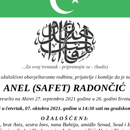
ožalošćeni obavještavamo rodbinu, prijatelje i komšije da je n
ANEL (SAFET) RADONČIĆ
reselio na Ahiret 27. septembra 2021 godine u 26. godini života
i u četvrtak, 07. oktobra 2021. godine u 14:30 sati na grads
O Ž A L O Š Ć E N I:
brat Anis, sestra Ines, nana Bahtija, amidže Senad, Sead i Irfa