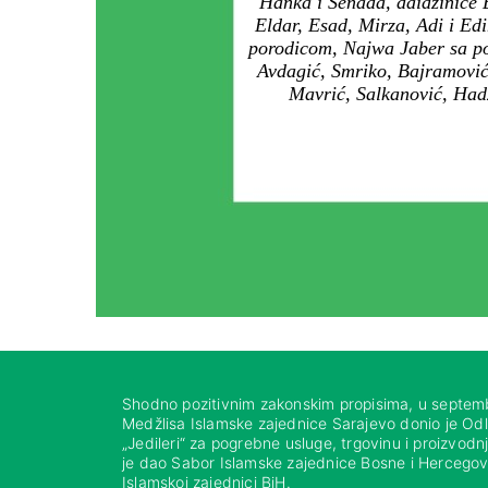
Hanka i Senada, daidžinice E
Eldar, Esad, Mirza, Adi i Edi
porodicom, Najwa Jaber sa po
Avdagić, Smriko, Bajramović,
Mavrić, Salkanović, Hadž
Shodno pozitivnim zakonskim propisima, u septem
Medžlisa Islamske zajednice Sarajevo donio je Od
„Jedileri“ za pogrebne usluge, trgovinu i proizvod
je dao Sabor Islamske zajednice Bosne i Hercegovi
Islamskoj zajednici BiH.