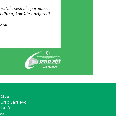
tići, sestrići, porodice:
bina, komšije i prijatelji.
ić 50.
uštva
:
 Grad Sarajevo
 br. 8
evo