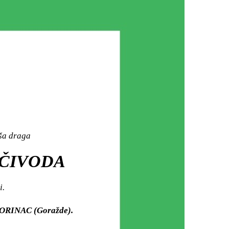
aša draga
IČIVODA
i.
 MORINAC (Goražde).