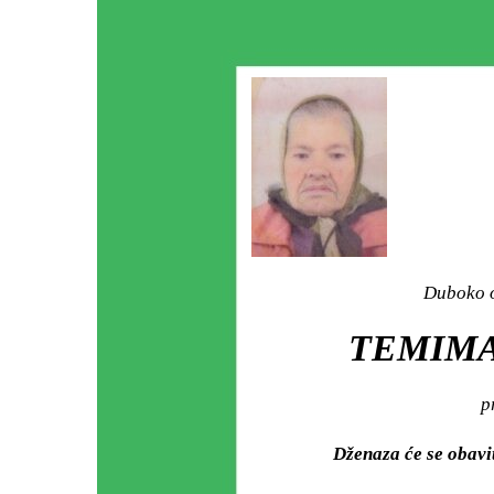
Duboko o
TEMIMA
p
Dženaza će se obavi