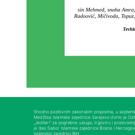
sin Mehmed, snaha Amra, 
Radoović, Mičivoda, Topuz, 
Tevhid
Shodno pozitivnim zakonskim propisima, u septem
Medžlisa Islamske zajednice Sarajevo donio je Od
„Jedileri“ za pogrebne usluge, trgovinu i proizvod
je dao Sabor Islamske zajednice Bosne i Hercegovi
Islamskoj zajednici BiH.