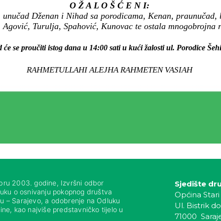
O Ž A L O Š Ć E N I:
unučad Dženan i Nihad sa porodicama, Kenan, praunučad, bra
Agović, Turulja, Spahović, Kunovac te ostala mnogobrojna rod
 će se proučiti istog dana u 14:00 sati u kući žalosti ul. Porodice Šeh
RAHMETULLAHI ALEJHA RAHMETEN VASIAH
bru 2003. godine, Izvršni odbor
Sjedište dr
luku o osnivanju pokopnog društva
Općina Stari
nju – Sarajevo, a odobrenje na Odluku
Ul. Bistrik do
ne, kao najviše predstavničko tijelo u
71000 Saraj