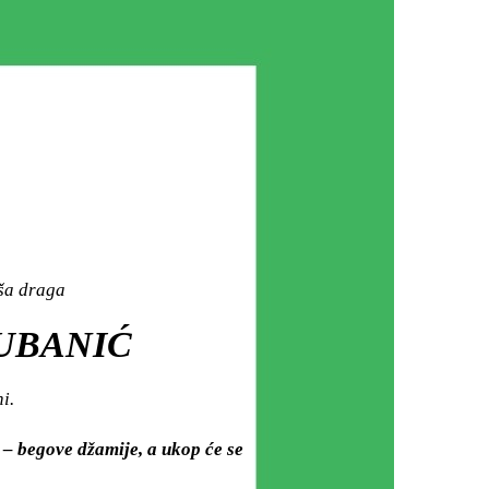
aša draga
HUBANIĆ
i.
 – begove džamije, a ukop će se