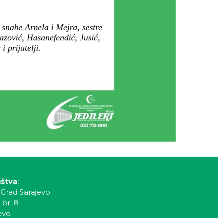
snahe Arnela i Mejra, sestre
vazović, Hasanefendić, Jusić,
 prijatelji.
uštva
:
 Grad Sarajevo
 br. 8
evo