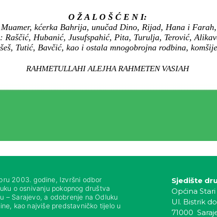
O Ž A L O Š Ć E N I:
 Muamer, kćerka Bahrija, unučad Dino, Rijad, Hana i Farah, 
: Raščić, Hubanić, Jusufspahić, Pita, Turulja, Terović, Alika
šeš, Tutić, Bavčić, kao i ostala mnogobrojna rodbina, komšije i
RAHMETULLAHI ALEJHA RAHMETEN VASIAH
bru 2003. godine, Izvršni odbor
Sjedište dr
luku o osnivanju pokopnog društva
Općina Stari
nju – Sarajevo, a odobrenje na Odluku
Ul. Bistrik do
ne, kao najviše predstavničko tijelo u
71000 Saraj