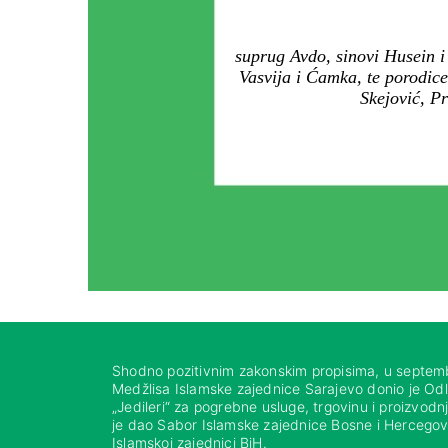
suprug Avdo, sinovi Husein i
Vasvija i Ćamka, te porodice
Skejović, Pr
Shodno pozitivnim zakonskim propisima, u septem
Medžlisa Islamske zajednice Sarajevo donio je Od
„Jedileri“ za pogrebne usluge, trgovinu i proizvod
je dao Sabor Islamske zajednice Bosne i Hercegovi
Islamskoj zajednici BiH.