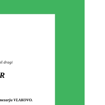
aš dragi
R
m mezarju VLAKOVO.