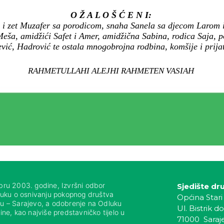
O Ž A L O Š Ć E N I:
 i zet Muzafer sa porodicom, snaha Sanela sa djecom Larom i
ša, amidžići Safet i Amer, amidžična Sabina, rodica Saja, p
vić, Hadrović te ostala mnogobrojna rodbina, komšije i prijat
RAHMETULLAHI ALEJHI RAHMETEN VASIAH
bru 2003. godine, Izvršni odbor
Sjedište dr
luku o osnivanju pokopnog društva
Općina Stari
nju – Sarajevo, a odobrenje na Odluku
Ul. Bistrik do
ne, kao najviše predstavničko tijelo u
71000 Saraj