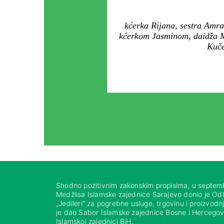
kćerka Rijana, sestra Amra
kćerkom Jasminom, daidža Me
Kuče
Shodno pozitivnim zakonskim propisima, u septem
Medžlisa Islamske zajednice Sarajevo donio je Od
„Jedileri“ za pogrebne usluge, trgovinu i proizvod
je dao Sabor Islamske zajednice Bosne i Hercegovi
Islamskoj zajednici BiH.