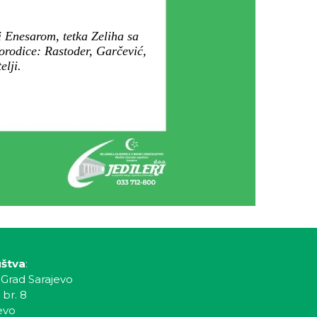
 Enesarom, tetka Zeliha sa
orodice: Rastoder, Garčević,
elji.
uštva
:
 Grad Sarajevo
 br. 8
evo