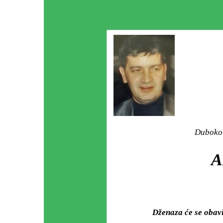
Duboko 
A
Dženaza će se obav