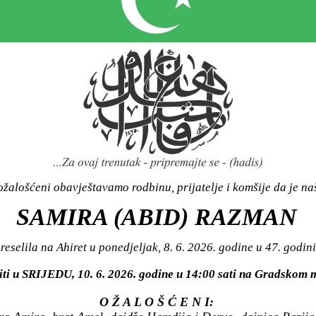
žalošćeni obavještavamo rodbinu, prijatelje i komšije da je n
SAMIRA (ABID) RAZMAN
reselila na Ahiret u ponedjeljak, 8. 6. 2026. godine u 47. godini
iti u SRIJEDU, 10. 6. 2026. godine u 14:00 sati na Gradsko
O Ž A L O Š Ć E N I: