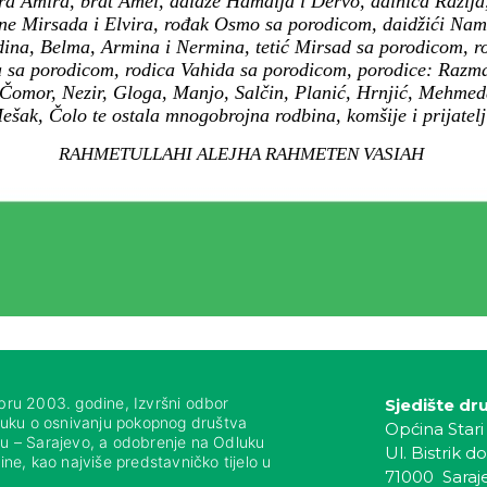
ra Amira, brat Amel, daidže Hamdija i Dervo, dainica Razija,
ne Mirsada i Elvira, rođak Osmo sa porodicom, daidžići Nami
ina, Belma, Armina i Nermina, tetić Mirsad sa porodicom, 
 sa porodicom, rodica Vahida sa porodicom, porodice: Razman
 Čomor, Nezir, Gloga, Manjo, Salčin, Planić, Hrnjić, Mehmed
ešak, Čolo te ostala mnogobrojna rodbina, komšije i prijatelj
RAHMETULLAHI ALEJHA RAHMETEN VASIAH
bru 2003. godine, Izvršni odbor
Sjedište dr
luku o osnivanju pokopnog društva
Općina Stari
nju – Sarajevo, a odobrenje na Odluku
Ul. Bistrik do
ne, kao najviše predstavničko tijelo u
71000 Saraj