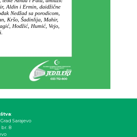
 tetke Abida i Fata, amidžić
r, Aldin i Ermin, daidžične
rođak Nedžad sa porodicom,
, Kršo, Šadinlija, Mahir,
agić, Hodžić, Humić, Vejo,
i.
uštva
:
 Grad Sarajevo
 br. 8
evo