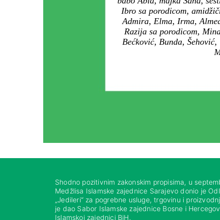
babo Abid, majka Šaha, sest
Ibro sa porodicom, amidžič
Admira, Elma, Irma, Almed
Razija sa porodicom, Mina
Bećković, Bunda, Šehović,
M
Shodno pozitivnim zakonskim propisima, u septem
Medžlisa Islamske zajednice Sarajevo donio je Od
„Jedileri“ za pogrebne usluge, trgovinu i proizvod
je dao Sabor Islamske zajednice Bosne i Hercegovi
Islamskoj zajednici BiH.