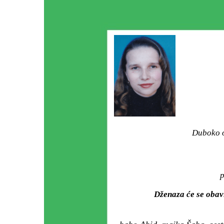
Duboko o
p
Dženaza će se obav