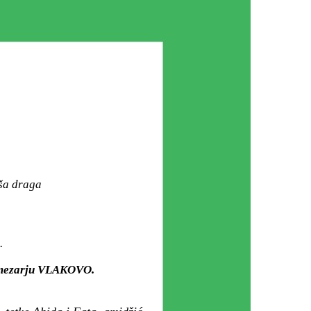
aša draga
.
m mezarju VLAKOVO.