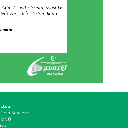
Ajla, Ernad i Ermin, svastike
ečković, Bićo, Brtan, kao i
e namaza
.
uštva
:
 Grad Sarajevo
 br. 8
evo