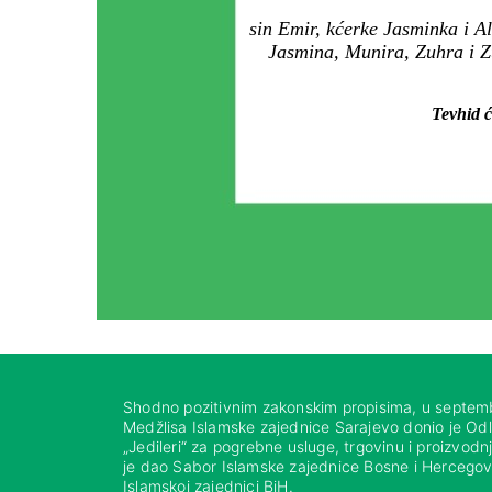
sin Emir, kćerke Jasminka i A
Jasmina, Munira, Zuhra i Zu
Tevhid ć
Shodno pozitivnim zakonskim propisima, u septem
Medžlisa Islamske zajednice Sarajevo donio je Od
„Jedileri“ za pogrebne usluge, trgovinu i proizvod
je dao Sabor Islamske zajednice Bosne i Hercegovi
Islamskoj zajednici BiH.