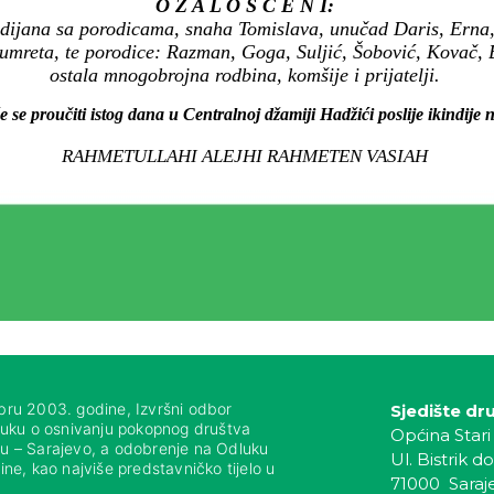
O Ž A L O Š Ć E N I:
ldijana sa porodicama, snaha Tomislava, unučad Daris, Erna, 
mreta, te porodice: Razman, Goga, Suljić, Šobović, Kovač, B
ostala mnogobrojna rodbina, komšije i prijatelji.
e se proučiti istog dana u Centralnoj džamiji Hadžići poslije ikindij
RAHMETULLAHI ALEJHI RAHMETEN VASIAH
bru 2003. godine, Izvršni odbor
Sjedište dr
luku o osnivanju pokopnog društva
Općina Stari
nju – Sarajevo, a odobrenje na Odluku
Ul. Bistrik do
ne, kao najviše predstavničko tijelo u
71000 Saraj