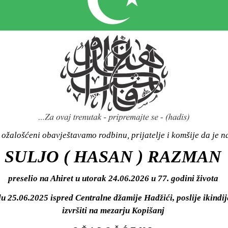
ožalošćeni obavještavamo rodbinu, prijatelje i komšije da je n
SULJO ( HASAN ) RAZMAN
preselio na Ahiret u utorak 24.06.2026 u 77. godini života
du 25.06.2025 ispred Centralne džamije Hadžići, poslije ikindi
izvršiti na mezarju Kopišanj