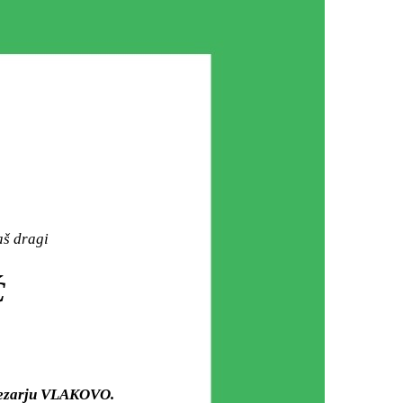
aš dragi
Ć
 mezarju VLAKOVO.