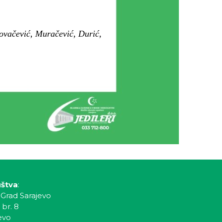
ovačević, Muračević, Durić,
uštva
:
 Grad Sarajevo
 br. 8
evo