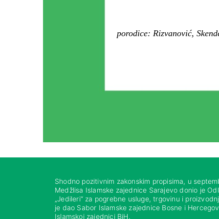
porodice: Rizvanović, Skend
Shodno pozitivnim zakonskim propisima, u septem
Medžlisa Islamske zajednice Sarajevo donio je Od
„Jedileri“ za pogrebne usluge, trgovinu i proizvod
je dao Sabor Islamske zajednice Bosne i Hercegovi
Islamskoj zajednici BiH.