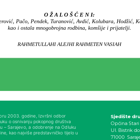
O Ž A L O Š Ć E N I:
erović, Pačo, Pendek, Turanović, Avdić, Kolubara, Hodžić, K
kao i ostala mnogobrojna rodbina, komšije i prijatelji.
RAHMETULLAHI ALEJHI RAHMETEN VASIAH
bru 2003. godine, Izvršni odbor
Sjedište dr
luku o osnivanju pokopnog društva
Općina Stari
nju – Sarajevo, a odobrenje na Odluku
Ul. Bistrik do
ne, kao najviše predstavničko tijelo u
71000 Saraj