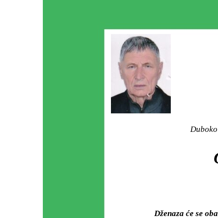
Duboko 
Dženaza će se ob