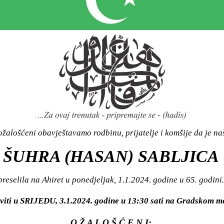
žalošćeni obavještavamo rodbinu, prijatelje i komšije da je n
ŠUHRA (HASAN) SABLJICA
preselila na Ahiret u ponedjeljak, 1.1.2024. godine u 65. godini.
aviti u SRIJEDU, 3.1.2024. godine u 13:30 sati na Gradskom
O Ž A L O Š Ć E N I: