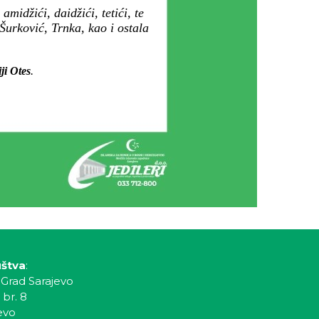
amidžići, daidžići, tetići, te
Šurković, Trnka, kao i ostala
ji Otes
.
uštva
:
 Grad Sarajevo
 br. 8
evo