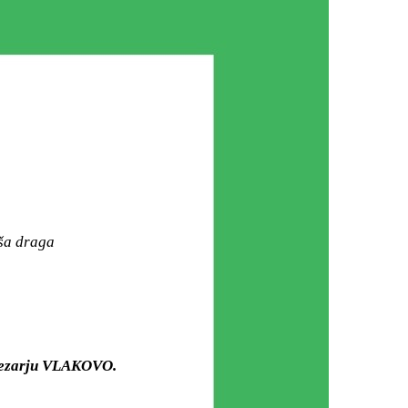
aša draga
 mezarju VLAKOVO.