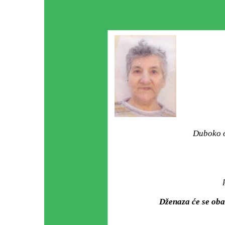
Duboko o
Dženaza će se ob