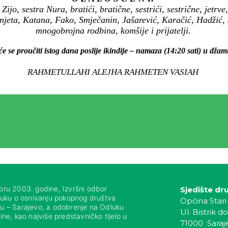
ijo, sestra Nura, bratići, bratične, sestrići, sestrične, jetrve, 
anjeta, Katana, Fako, Smječanin, Jašarević, Karačić, Hadžić, 
mnogobrojna rodbina, komšije i prijatelji.
e se proučiti istog dana poslije ikindije – namaza (14:20 sati) u džami
RAHMETULLAHI ALEJHA RAHMETEN VASIAH
bru 2003. godine, Izvršni odbor
Sjedište dr
luku o osnivanju pokopnog društva
Općina Stari
nju – Sarajevo, a odobrenje na Odluku
Ul. Bistrik do
ne, kao najviše predstavničko tijelo u
71000 Saraj