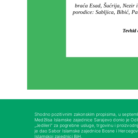
braća Esad, Šućrija, Nezir i Z
porodice: Sabljica, Bibić, P
Tevhid ć
Shodno pozitivnim zakonskim propisima, u septem
Medžlisa Islamske zajednice Sarajevo donio je Od
„Jedileri“ za pogrebne usluge, trgovinu i proizvod
je dao Sabor Islamske zajednice Bosne i Hercegovi
Islamskoj zajednici BiH.