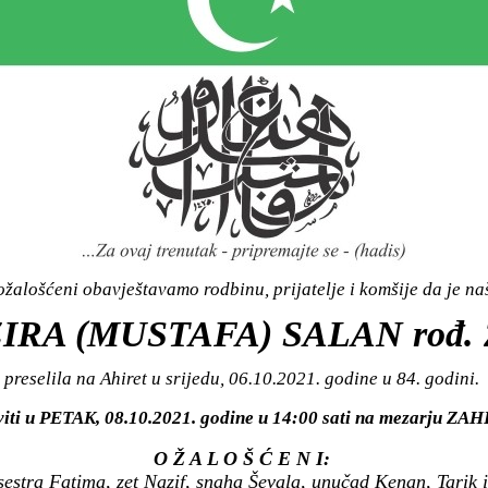
žalošćeni obavještavamo rodbinu, prijatelje i komšije da je n
IRA (MUSTAFA) SALAN rođ.
preselila na Ahiret u srijedu, 06.10.2021. godine u 84. godini.
viti u PETAK, 08.10.2021. godine u 14:00 sati na mezarju Z
O Ž A L O Š Ć E N I:
 sestra Fatima, zet Nazif, snaha Ševala, unučad Kenan, Tarik