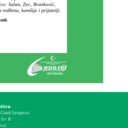
dice: Salan, Zec, Branković,
rodbina, komšije i prijatelji.
sati.
.
uštva
:
 Grad Sarajevo
 br. 8
evo