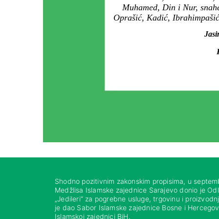
Muhamed, Din i Nur, snahe R
Oprašić, Kadić, Ibrahimpašić,
Jasi
Shodno pozitivnim zakonskim propisima, u septem
Medžlisa Islamske zajednice Sarajevo donio je Od
„Jedileri“ za pogrebne usluge, trgovinu i proizvod
je dao Sabor Islamske zajednice Bosne i Hercegovi
Islamskoj zajednici BiH.