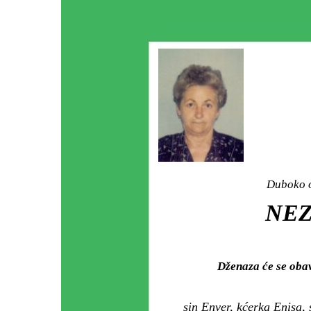
Duboko o
NEZ
Dženaza će se oba
sin Enver, kćerka Enisa,