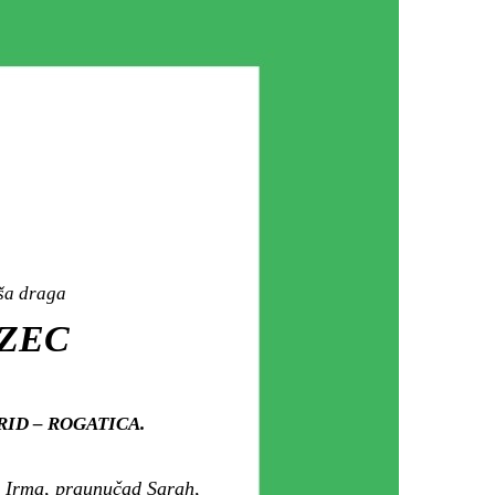
aša draga
 ZEC
AHRID – ROGATICA.
 i Irma, praunučad Sarah,