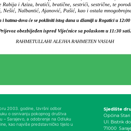
abija i Aziza, bratići, bratične, sestrići, sestrične, te poro
 Nešić, Nalbantić, Ajanović, Pašić, kao i ostala mnogobrojna 
n i hatma-dova će se pokliniti istog dana u džamiji u Rogatici u 12:00 
Prijevoz obezbijeđen ispred Vijećnice sa polaskom u 11:30 sati
RAHMETULLAHI ALEJHA RAHMETEN VASIAH
bru 2003. godine, Izvršni odbor
Sjedište dr
luku o osnivanju pokopnog društva
Općina Stari
nju – Sarajevo, a odobrenje na Odluku
Ul. Bistrik do
ne, kao najviše predstavničko tijelo u
71000 Saraj