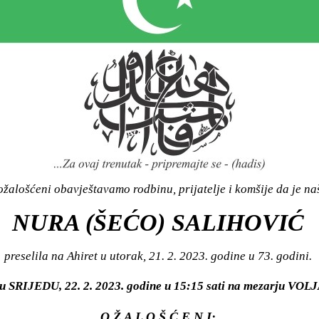
žalošćeni obavještavamo rodbinu, prijatelje i komšije da je n
NURA (ŠEĆO) SALIHOVIĆ
preselila na Ahiret u utorak, 21. 2. 2023. godine u 73. godini.
i u SRIJEDU, 22. 2. 2023. godine u 15:15 sati na mezarju V
O Ž A L O Š Ć E N I: