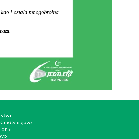
 kao i ostala mnogobrojna
amaza
.
uštva
:
 Grad Sarajevo
 br. 8
evo