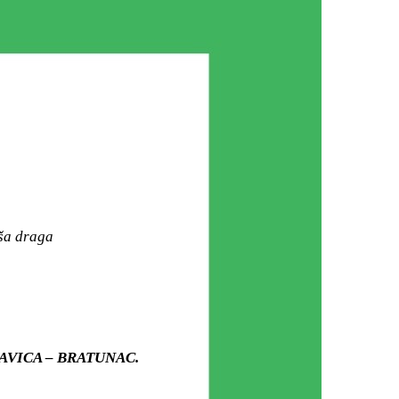
aša draga
OLJAVICA – BRATUNAC.