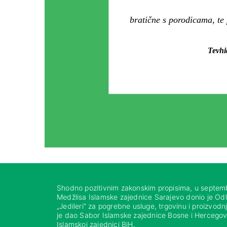
bratične s porodicama, te
Tevhi
Shodno pozitivnim zakonskim propisima, u septem
Medžlisa Islamske zajednice Sarajevo donio je Od
„Jedileri“ za pogrebne usluge, trgovinu i proizvod
je dao Sabor Islamske zajednice Bosne i Hercegovi
Islamskoj zajednici BiH.