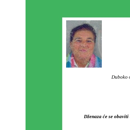
Duboko o
Dženaza će se obavit