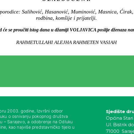
 porodice: Salihović, Hasanović, Muminović, Masnica, Ćirak,
rodbina, komšije i prijatelji.
d će se proučiti istog dana u džamiji VOLJAVICA poslije dženaza n
RAHMETULLAHI ALEJHA RAHMETEN VASIAH
bru 2003. godine, Izvršni odbor
Sjedište dr
luku o osnivanju pokopnog društva
Općina Stari
nju – Sarajevo, a odobrenje na Odluku
Ul. Bistrik do
ne, kao najviše predstavničko tijelo u
71000 Saraj