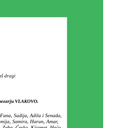
aš dragi
m mezarju VLAKOVO.
Fana, Sadija, Adila i Senada,
Lamija, Samira, Harun, Amar,
ić, Zeba, Ćesko, Kijamet, Hećo,