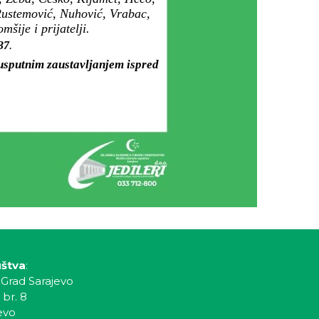
 Rustemović, Nuhović, Vrabac,
mšije i prijatelji.
 37
.
 usputnim zaustavljanjem ispred
uštva
:
 Grad Sarajevo
 br. 8
evo