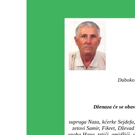
Duboko 
Dženaza će se oba
supruga Naza, kćerke Sejdefa,
zetovi Samir, Fikret, Dževa
snaha Hana, tetići, amidžići, 