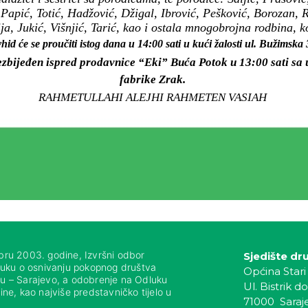
 Papić, Totić, Hadžović, Džigal, Ibrović, Pešković, Borozan,
ija, Jukić, Višnjić, Tarić, kao i ostala mnogobrojna rodbina, ko
hid će se proučiti istog dana u 14:00 sati u kući žalosti ul. Bužimska
ezbijeđen ispred prodavnice “Eki” Buća Potok u 13:00 sati sa
fabrike Zrak.
RAHMETULLAHI ALEJHI RAHMETEN VASIAH
bru 2003. godine, Izvršni odbor
Sjedište dr
luku o osnivanju pokopnog društva
Općina Stari
nju – Sarajevo, a odobrenje na Odluku
Ul. Bistrik do
ne, kao najviše predstavničko tijelo u
71000 Saraj