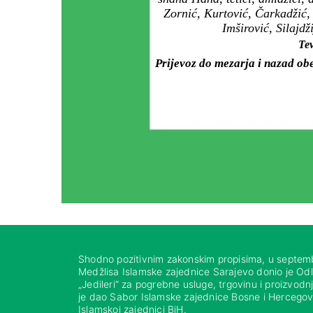
Zornić, Kurtović, Čarkadžić,
Imširović, Silajdž
Tev
Prijevoz do mezarja i nazad ob
Shodno pozitivnim zakonskim propisima, u septem
Medžlisa Islamske zajednice Sarajevo donio je Od
„Jedileri“ za pogrebne usluge, trgovinu i proizvod
je dao Sabor Islamske zajednice Bosne i Hercegovi
Islamskoj zajednici BiH.