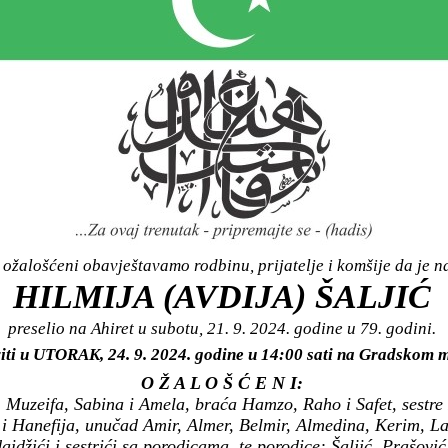
ožalošćeni obavještavamo rodbinu, prijatelje i komšije da je n
HILMIJA (AVDIJA) ŠALJIĆ
preselio na Ahiret u subotu, 21. 9. 2024. godine u 79. godini.
viti u UTORAK, 24. 9. 2024. godine u 14:00 sati na Gradsko
O Ž A L O Š Ć E N I:
 Muzeifa, Sabina i Amela, braća Hamzo, Raho i Safet, sestre 
d i Hanefija, unučad Amir, Almer, Belmir, Almedina, Kerim, 
daidžići i sestrići sa porodicama, te porodice: Šaljić, Prašov